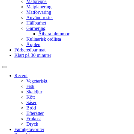
Matpreppa
Matplanering
Matförvaring
Använd rester
Hållbarhet
Garnering
Ätbara blommor
Kulinarisk ordlista
Äpplen
Förberedbar mat
Klart på 30 minuter
Slå
på/av
Recept
sökfält
Vegetariskt
Fisk
Skaldjur
Kött
Såser
Bröd
Efterätter
Frukost
Dryck
Familjefavoriter