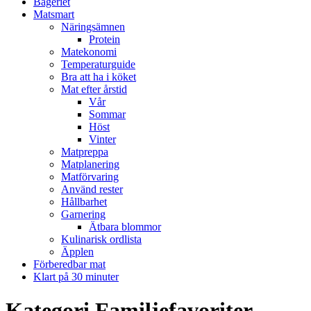
Bageriet
Matsmart
Näringsämnen
Protein
Matekonomi
Temperaturguide
Bra att ha i köket
Mat efter årstid
Vår
Sommar
Höst
Vinter
Matpreppa
Matplanering
Matförvaring
Använd rester
Hållbarhet
Garnering
Ätbara blommor
Kulinarisk ordlista
Äpplen
Förberedbar mat
Klart på 30 minuter
Kategori
Familjefavoriter