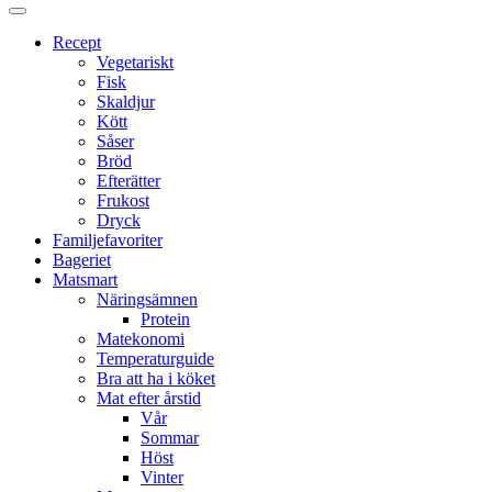
Proppmätt
Recept
Vegetariskt
Fisk
Skaldjur
Kött
Såser
Bröd
Efterätter
Frukost
Dryck
Familjefavoriter
Bageriet
Matsmart
Näringsämnen
Protein
Matekonomi
Temperaturguide
Bra att ha i köket
Mat efter årstid
Vår
Sommar
Höst
Vinter