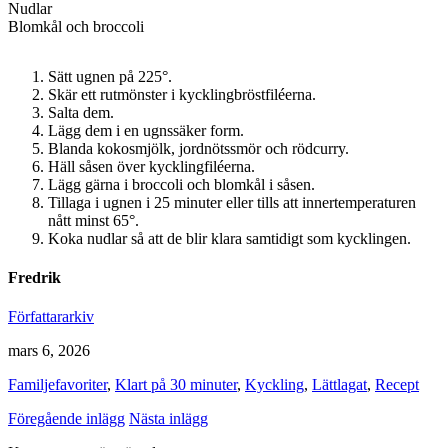
Nudlar
Blomkål och broccoli
Sätt ugnen på 225°.
Skär ett rutmönster i kycklingbröstfiléerna.
Salta dem.
Lägg dem i en ugnssäker form.
Blanda kokosmjölk, jordnötssmör och rödcurry.
Häll såsen över kycklingfiléerna.
Lägg gärna i broccoli och blomkål i såsen.
Tillaga i ugnen i 25 minuter eller tills att innertemperaturen
nått minst 65°.
Koka nudlar så att de blir klara samtidigt som kycklingen.
Fredrik
Författararkiv
mars 6, 2026
Familjefavoriter
,
Klart på 30 minuter
,
Kyckling
,
Lättlagat
,
Recept
Föregående inlägg
Nästa inlägg