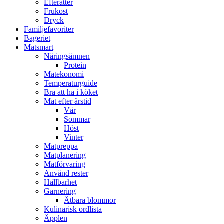
Efterätter
Frukost
Dryck
Familjefavoriter
Bageriet
Matsmart
Näringsämnen
Protein
Matekonomi
Temperaturguide
Bra att ha i köket
Mat efter årstid
Vår
Sommar
Höst
Vinter
Matpreppa
Matplanering
Matförvaring
Använd rester
Hållbarhet
Garnering
Ätbara blommor
Kulinarisk ordlista
Äpplen