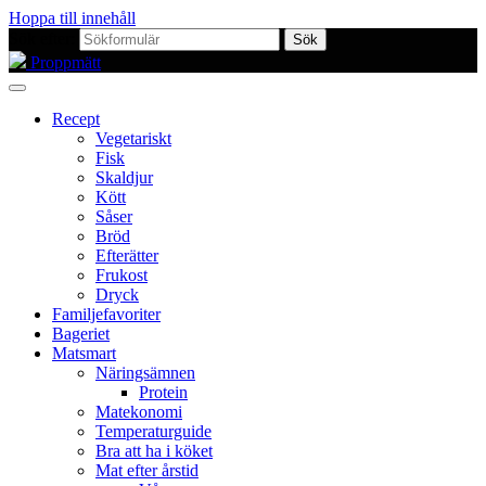
Hoppa till innehåll
Sök efter:
Proppmätt
Recept
Vegetariskt
Fisk
Skaldjur
Kött
Såser
Bröd
Efterätter
Frukost
Dryck
Familjefavoriter
Bageriet
Matsmart
Näringsämnen
Protein
Matekonomi
Temperaturguide
Bra att ha i köket
Mat efter årstid