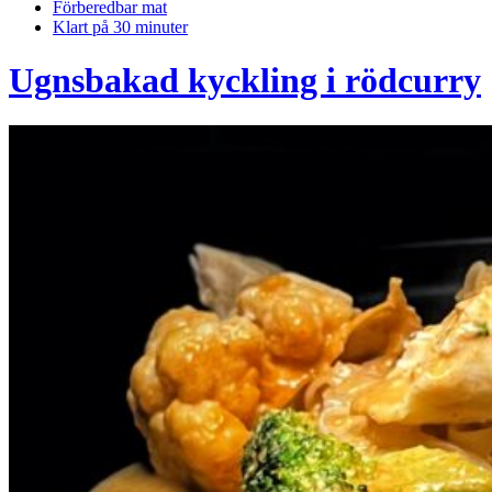
Förberedbar mat
Klart på 30 minuter
Ugnsbakad kyckling i rödcurry