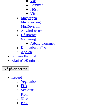
Vår
Sommar
Höst
Vinter
Matpreppa
Matplanering
Matförvaring
Använd rester
Hållbarhet
Garnering
Ätbara blommor
Kulinarisk ordlista
Äpplen
Förberedbar mat
Klart på 30 minuter
Slå på/av sökfält
Recept
Vegetariskt
Fisk
Skaldjur
Kött
Såser
Bröd