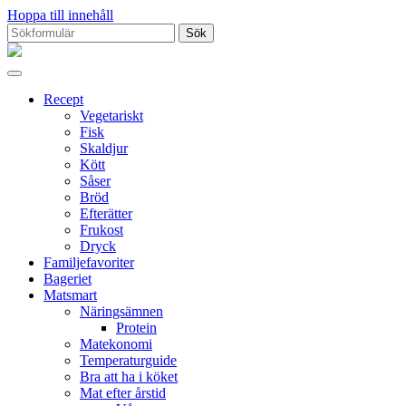
Hoppa till innehåll
Sök
efter:
Proppmätt
Recept
Vegetariskt
Fisk
Skaldjur
Kött
Såser
Bröd
Efterätter
Frukost
Dryck
Familjefavoriter
Bageriet
Matsmart
Näringsämnen
Protein
Matekonomi
Temperaturguide
Bra att ha i köket
Mat efter årstid