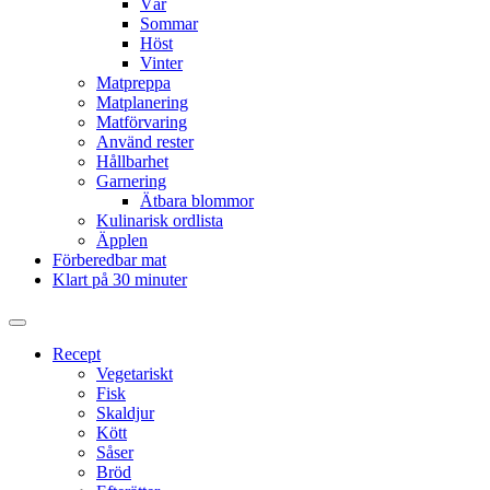
Vår
Sommar
Höst
Vinter
Matpreppa
Matplanering
Matförvaring
Använd rester
Hållbarhet
Garnering
Ätbara blommor
Kulinarisk ordlista
Äpplen
Förberedbar mat
Klart på 30 minuter
Slå
på/av
Recept
sökfält
Vegetariskt
Fisk
Skaldjur
Kött
Såser
Bröd