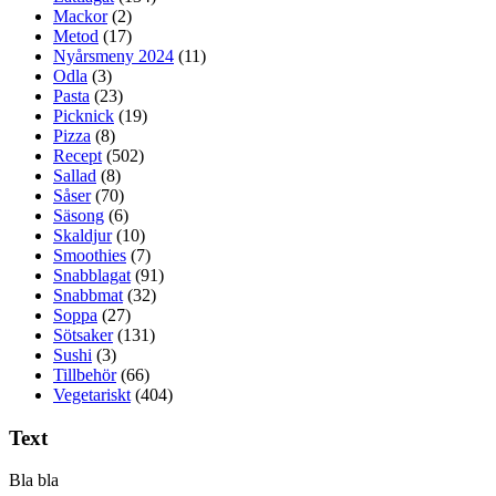
Mackor
(2)
Metod
(17)
Nyårsmeny 2024
(11)
Odla
(3)
Pasta
(23)
Picknick
(19)
Pizza
(8)
Recept
(502)
Sallad
(8)
Såser
(70)
Säsong
(6)
Skaldjur
(10)
Smoothies
(7)
Snabblagat
(91)
Snabbmat
(32)
Soppa
(27)
Sötsaker
(131)
Sushi
(3)
Tillbehör
(66)
Vegetariskt
(404)
Text
Bla bla