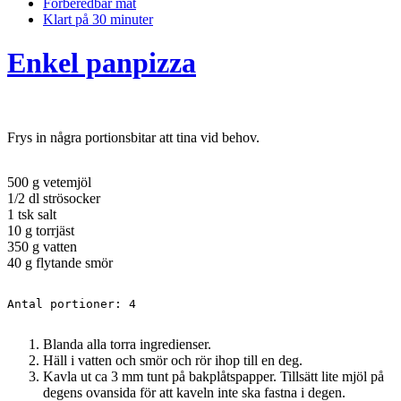
Förberedbar mat
Klart på 30 minuter
Enkel panpizza
Frys in några portionsbitar att tina vid behov.
500 g vetemjöl
1/2 dl strösocker
1 tsk salt
10 g torrjäst
350 g vatten
40 g flytande smör
Antal portioner: 4
Blanda alla torra ingredienser.
Häll i vatten och smör och rör ihop till en deg.
Kavla ut ca 3 mm tunt på bakplåtspapper. Tillsätt lite mjöl på
degens ovansida för att kaveln inte ska fastna i degen.