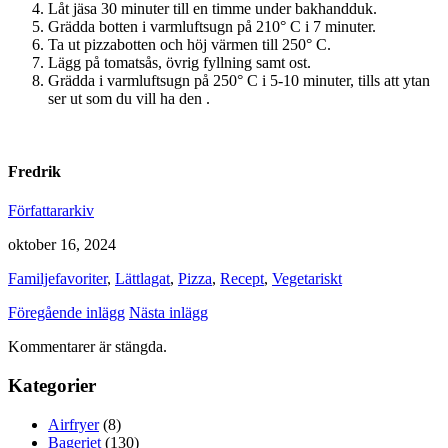
Låt jäsa 30 minuter till en timme under bakhandduk.
Grädda botten i varmluftsugn på 210° C i 7 minuter.
Ta ut pizzabotten och höj värmen till 250° C.
Lägg på tomatsås, övrig fyllning samt ost.
Grädda i varmluftsugn på 250° C i 5-10 minuter, tills att ytan
ser ut som du vill ha den .
Fredrik
Författararkiv
oktober 16, 2024
Familjefavoriter
,
Lättlagat
,
Pizza
,
Recept
,
Vegetariskt
Föregående inlägg
Nästa inlägg
Kommentarer är stängda.
Kategorier
Airfryer
(8)
Bageriet
(130)