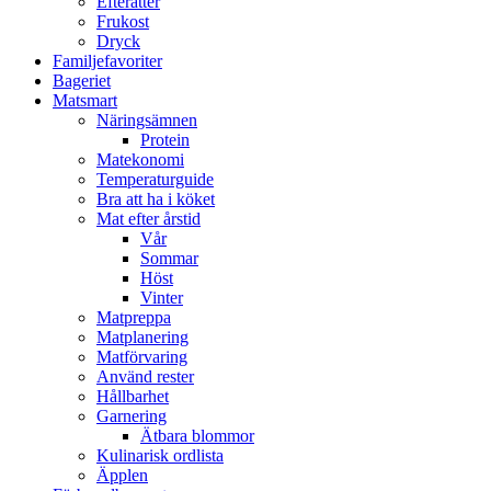
Efterätter
Frukost
Dryck
Familjefavoriter
Bageriet
Matsmart
Näringsämnen
Protein
Matekonomi
Temperaturguide
Bra att ha i köket
Mat efter årstid
Vår
Sommar
Höst
Vinter
Matpreppa
Matplanering
Matförvaring
Använd rester
Hållbarhet
Garnering
Ätbara blommor
Kulinarisk ordlista
Äpplen