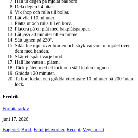
Häll ut degen på mjölat bakbord.
Dela degen i 4 bitar.
Vik ihop och rulla till bollar.
Låt vila i 10 minuter.
Platta ut och rulla till en korv.
Placera på en plåt med bakplåtspapper.
Låt jäsa 30 minuter till en timme.
Sätt ugnen på 230°.
Sikta lite mjöl över bröden och stryk varsamt ut mjölet över
dem med handen.
Skär ett spår i varje bröd.
Häll lite vatten i plåten.
Täck plåten med ett lock och ställ in den i ugnen.
Grädda i 20 minuter.
Ta bort locket och grädda ytterligare 10 minuter på 200° utan
lock.
Fredrik
Författararkiv
juni 17, 2026
Bageriet
,
Bröd
,
Familjefavoriter
,
Recept
,
Vegetariskt