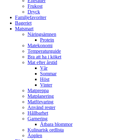
Efterätter
Frukost
Dryck
Familjefavoriter
Bageriet
Matsmart
Näringsämnen
Protein
Matekonomi
Temperaturguide
Bra att ha i köket
Mat efter årstid
Vår
Sommar
Höst
Vinter
Matpreppa
Matplanering
Matförvaring
Använd rester
Hållbarhet
Garnering
Ätbara blommor
Kulinarisk ordlista
Äpplen