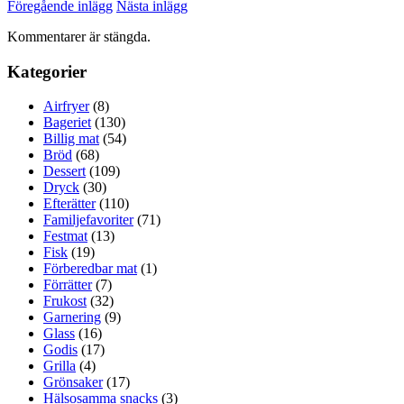
Föregående inlägg
Nästa inlägg
Kommentarer är stängda.
Kategorier
Airfryer
(8)
Bageriet
(130)
Billig mat
(54)
Bröd
(68)
Dessert
(109)
Dryck
(30)
Efterätter
(110)
Familjefavoriter
(71)
Festmat
(13)
Fisk
(19)
Förberedbar mat
(1)
Förrätter
(7)
Frukost
(32)
Garnering
(9)
Glass
(16)
Godis
(17)
Grilla
(4)
Grönsaker
(17)
Hälsosamma snacks
(3)