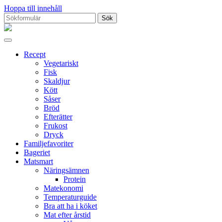
Hoppa till innehåll
Sök
efter:
Proppmätt
Recept
Vegetariskt
Fisk
Skaldjur
Kött
Såser
Bröd
Efterätter
Frukost
Dryck
Familjefavoriter
Bageriet
Matsmart
Näringsämnen
Protein
Matekonomi
Temperaturguide
Bra att ha i köket
Mat efter årstid