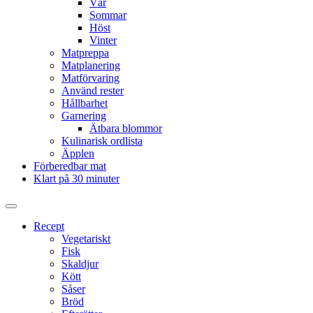
Vår
Sommar
Höst
Vinter
Matpreppa
Matplanering
Matförvaring
Använd rester
Hållbarhet
Garnering
Ätbara blommor
Kulinarisk ordlista
Äpplen
Förberedbar mat
Klart på 30 minuter
Slå
på/av
Recept
sökfält
Vegetariskt
Fisk
Skaldjur
Kött
Såser
Bröd