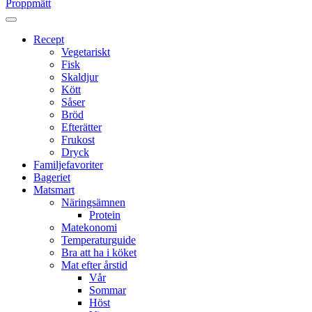
Proppmätt
Recept
Vegetariskt
Fisk
Skaldjur
Kött
Såser
Bröd
Efterätter
Frukost
Dryck
Familjefavoriter
Bageriet
Matsmart
Näringsämnen
Protein
Matekonomi
Temperaturguide
Bra att ha i köket
Mat efter årstid
Vår
Sommar
Höst