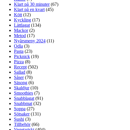
Klart på 30 minuter
(67)
Klart på en kvart
(45)
Kött
(12)
Kyckling
(17)
Lättlagat
(134)
Mackor
(2)
Metod
(17)
Nyårsmeny 2024
(11)
Odla
(3)
Pasta
(23)
Picknick
(19)
Pizza
(8)
Recept
(502)
Sallad
(8)
Såser
(70)
Säsong
(6)
Skaldjur
(10)
Smoothies
(7)
Snabblagat
(91)
Snabbmat
(32)
Soppa
(27)
Sötsaker
(131)
Sushi
(3)
Tillbehör
(66)
Vegetariskt
(404)