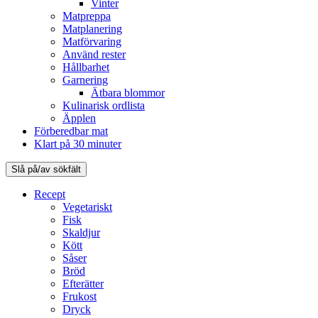
Vinter
Matpreppa
Matplanering
Matförvaring
Använd rester
Hållbarhet
Garnering
Ätbara blommor
Kulinarisk ordlista
Äpplen
Förberedbar mat
Klart på 30 minuter
Slå på/av sökfält
Recept
Vegetariskt
Fisk
Skaldjur
Kött
Såser
Bröd
Efterätter
Frukost
Dryck