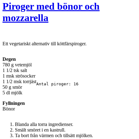
Piroger med bönor och
mozzarella
Ett vegetariskt alternativ till köttfärspiroger.
Degen
780 g vetemjöl
1 1/2 tsk salt
1 msk strösocker
1 1/2 msk torrjäst
Antal piroger: 16
50 g smör
5 dl mjölk
Fyllningen
Bönor
Blanda alla torra ingredienser.
Smält smöret i en kastrull.
Ta bort från värmen och tillsätt mjölken.