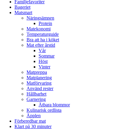
Familjefavoriter
Bageriet
Matsmart
Näringsämnen
Protein
Matekonomi
Temperaturguide
Bra att ha i köket
Mat efter årstid
Vår
Sommar
Höst
Vinter
Matpreppa
Matplanering
Matförvaring
Använd rester
Hållbarhet
Garnering
Ätbara blommor
Kulinarisk ordlista
Äpplen
Förberedbar mat
Klart på 30 minuter