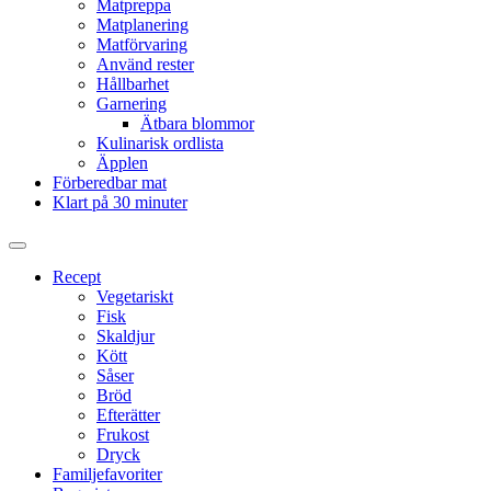
Matpreppa
Matplanering
Matförvaring
Använd rester
Hållbarhet
Garnering
Ätbara blommor
Kulinarisk ordlista
Äpplen
Förberedbar mat
Klart på 30 minuter
Slå
på/av
Recept
sökfält
Vegetariskt
Fisk
Skaldjur
Kött
Såser
Bröd
Efterätter
Frukost
Dryck
Familjefavoriter