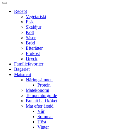
Proppmätt
Recept
Vegetariskt
Fisk
Skaldjur
Kött
Såser
Bröd
Efterätter
Frukost
Dryck
Familjefavoriter
Bageriet
Matsmart
Näringsämnen
Protein
Matekonomi
Temperaturguide
Bra att ha i köket
Mat efter årstid
Vår
Sommar
Höst
Vinter