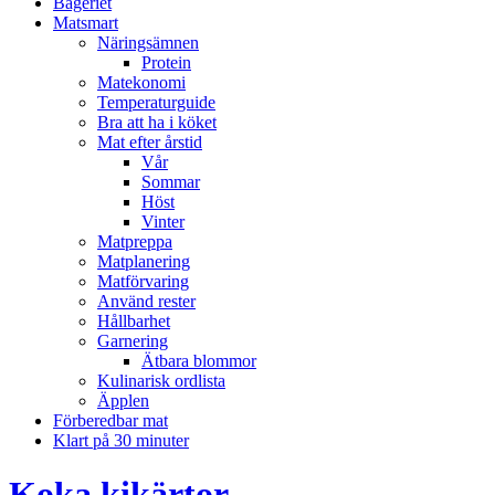
Bageriet
Matsmart
Näringsämnen
Protein
Matekonomi
Temperaturguide
Bra att ha i köket
Mat efter årstid
Vår
Sommar
Höst
Vinter
Matpreppa
Matplanering
Matförvaring
Använd rester
Hållbarhet
Garnering
Ätbara blommor
Kulinarisk ordlista
Äpplen
Förberedbar mat
Klart på 30 minuter
Koka kikärtor