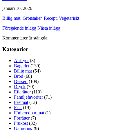
januari 10, 2026
Billig mat
,
Grönsaker
,
Recept
,
Vegetariskt
Föregående inlägg
Nästa inlägg
Kommentarer är stängda.
Kategorier
Airfryer
(8)
Bageriet
(130)
Billig mat
(54)
Bröd
(68)
Dessert
(109)
Dryck
(30)
Efterätter
(110)
Familjefavoriter
(71)
Festmat
(13)
Fisk
(19)
Förberedbar mat
(1)
Förrätter
(7)
Frukost
(32)
Garnering
(9)