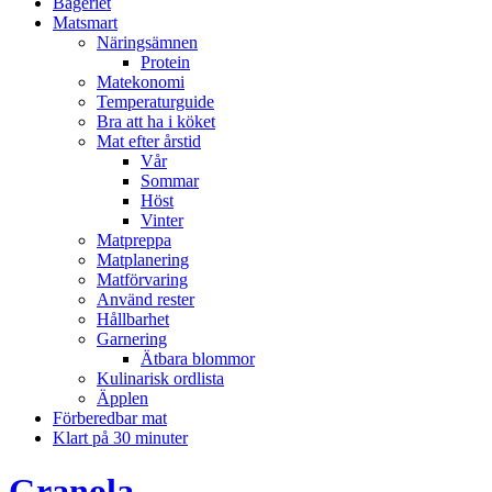
Bageriet
Matsmart
Näringsämnen
Protein
Matekonomi
Temperaturguide
Bra att ha i köket
Mat efter årstid
Vår
Sommar
Höst
Vinter
Matpreppa
Matplanering
Matförvaring
Använd rester
Hållbarhet
Garnering
Ätbara blommor
Kulinarisk ordlista
Äpplen
Förberedbar mat
Klart på 30 minuter
Granola