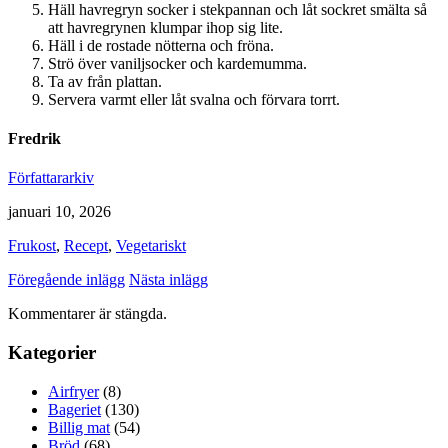
Häll havregryn socker i stekpannan och låt sockret smälta så
att havregrynen klumpar ihop sig lite.
Häll i de rostade nötterna och fröna.
Strö över vaniljsocker och kardemumma.
Ta av från plattan.
Servera varmt eller låt svalna och förvara torrt.
Fredrik
Författararkiv
januari 10, 2026
Frukost
,
Recept
,
Vegetariskt
Föregående inlägg
Nästa inlägg
Kommentarer är stängda.
Kategorier
Airfryer
(8)
Bageriet
(130)
Billig mat
(54)
Bröd
(68)