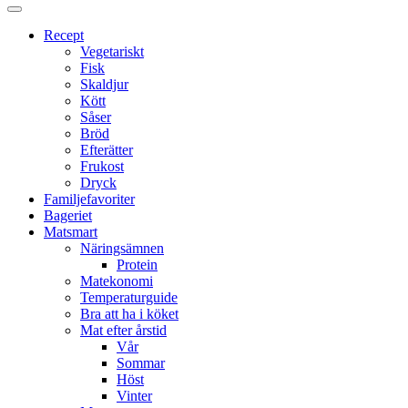
Proppmätt
Recept
Vegetariskt
Fisk
Skaldjur
Kött
Såser
Bröd
Efterätter
Frukost
Dryck
Familjefavoriter
Bageriet
Matsmart
Näringsämnen
Protein
Matekonomi
Temperaturguide
Bra att ha i köket
Mat efter årstid
Vår
Sommar
Höst
Vinter