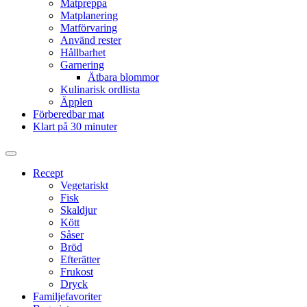
Matpreppa
Matplanering
Matförvaring
Använd rester
Hållbarhet
Garnering
Ätbara blommor
Kulinarisk ordlista
Äpplen
Förberedbar mat
Klart på 30 minuter
Slå
på/av
Recept
sökfält
Vegetariskt
Fisk
Skaldjur
Kött
Såser
Bröd
Efterätter
Frukost
Dryck
Familjefavoriter