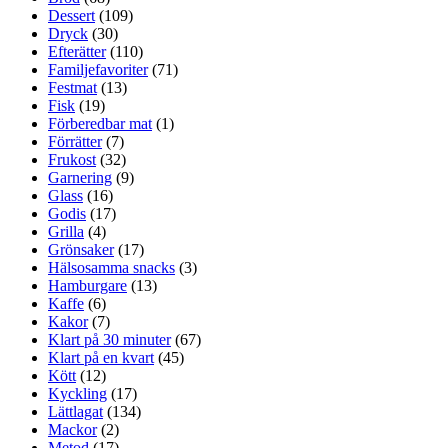
Dessert
(109)
Dryck
(30)
Efterätter
(110)
Familjefavoriter
(71)
Festmat
(13)
Fisk
(19)
Förberedbar mat
(1)
Förrätter
(7)
Frukost
(32)
Garnering
(9)
Glass
(16)
Godis
(17)
Grilla
(4)
Grönsaker
(17)
Hälsosamma snacks
(3)
Hamburgare
(13)
Kaffe
(6)
Kakor
(7)
Klart på 30 minuter
(67)
Klart på en kvart
(45)
Kött
(12)
Kyckling
(17)
Lättlagat
(134)
Mackor
(2)
Metod
(17)