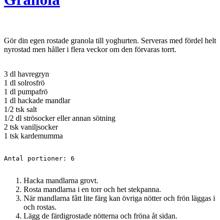
Gör din egen rostade granola till yoghurten. Serveras med fördel helt
nyrostad men håller i flera veckor om den förvaras torrt.
3 dl havregryn
1 dl solrosfrö
1 dl pumpafrö
1 dl hackade mandlar
1/2 tsk salt
1/2 dl strösocker eller annan sötning
2 tsk vaniljsocker
1 tsk kardemumma
Antal portioner: 6
Hacka mandlarna grovt.
Rosta mandlarna i en torr och het stekpanna.
När mandlarna fått lite färg kan övriga nötter och frön läggas i
och rostas.
Lägg de färdigrostade nötterna och fröna åt sidan.