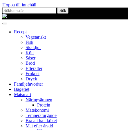
Hoppa till innehåll
Sök
efter:
Proppmätt
Recept
Vegetariskt
Fisk
Skaldjur
Kött
Såser
Bröd
Efterätter
Frukost
Dryck
Familjefavoriter
Bageriet
Matsmart
Näringsämnen
Protein
Matekonomi
Temperaturguide
Bra att ha i köket
Mat efter årstid