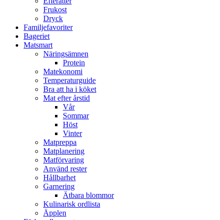
Efterätter
Frukost
Dryck
Familjefavoriter
Bageriet
Matsmart
Näringsämnen
Protein
Matekonomi
Temperaturguide
Bra att ha i köket
Mat efter årstid
Vår
Sommar
Höst
Vinter
Matpreppa
Matplanering
Matförvaring
Använd rester
Hållbarhet
Garnering
Ätbara blommor
Kulinarisk ordlista
Äpplen