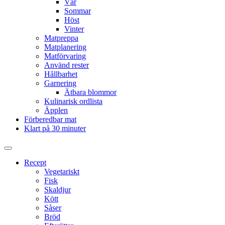
Vår
Sommar
Höst
Vinter
Matpreppa
Matplanering
Matförvaring
Använd rester
Hållbarhet
Garnering
Ätbara blommor
Kulinarisk ordlista
Äpplen
Förberedbar mat
Klart på 30 minuter
Slå
på/av
Recept
sökfält
Vegetariskt
Fisk
Skaldjur
Kött
Såser
Bröd