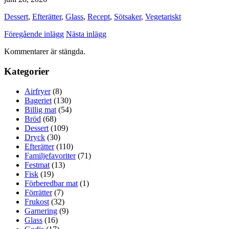
Dessert
,
Efterätter
,
Glass
,
Recept
,
Sötsaker
,
Vegetariskt
Föregående inlägg
Nästa inlägg
Kommentarer är stängda.
Kategorier
Airfryer
(8)
Bageriet
(130)
Billig mat
(54)
Bröd
(68)
Dessert
(109)
Dryck
(30)
Efterätter
(110)
Familjefavoriter
(71)
Festmat
(13)
Fisk
(19)
Förberedbar mat
(1)
Förrätter
(7)
Frukost
(32)
Garnering
(9)
Glass
(16)