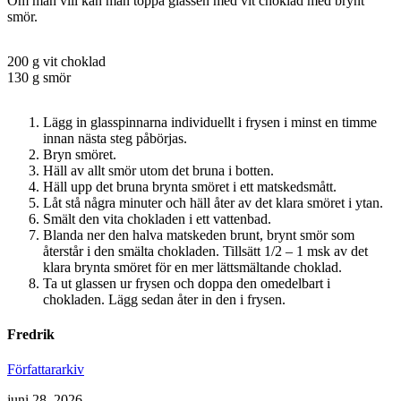
Om man vill kan man toppa glassen med vit choklad med brynt
smör.
200 g vit choklad
130 g smör
Lägg in glasspinnarna individuellt i frysen i minst en timme
innan nästa steg påbörjas.
Bryn smöret.
Häll av allt smör utom det bruna i botten.
Häll upp det bruna brynta smöret i ett matskedsmått.
Låt stå några minuter och häll åter av det klara smöret i ytan.
Smält den vita chokladen i ett vattenbad.
Blanda ner den halva matskeden brunt, brynt smör som
återstår i den smälta chokladen. Tillsätt 1/2 – 1 msk av det
klara brynta smöret för en mer lättsmältande choklad.
Ta ut glassen ur frysen och doppa den omedelbart i
chokladen. Lägg sedan åter in den i frysen.
Fredrik
Författararkiv
juni 28, 2026