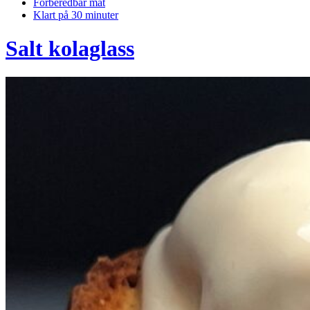
Förberedbar mat
Klart på 30 minuter
Salt kolaglass