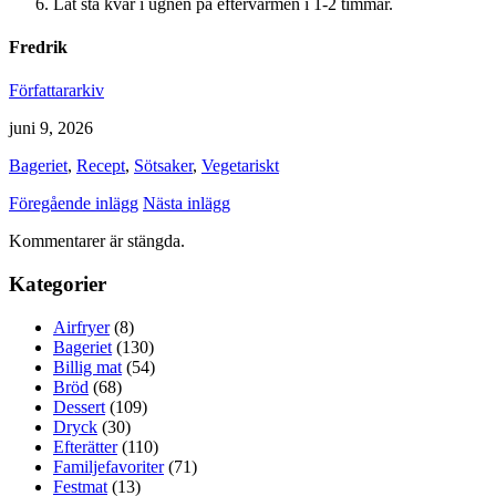
Låt stå kvar i ugnen på eftervärmen i 1-2 timmar.
Fredrik
Författararkiv
juni 9, 2026
Bageriet
,
Recept
,
Sötsaker
,
Vegetariskt
Föregående inlägg
Nästa inlägg
Kommentarer är stängda.
Kategorier
Airfryer
(8)
Bageriet
(130)
Billig mat
(54)
Bröd
(68)
Dessert
(109)
Dryck
(30)
Efterätter
(110)
Familjefavoriter
(71)
Festmat
(13)