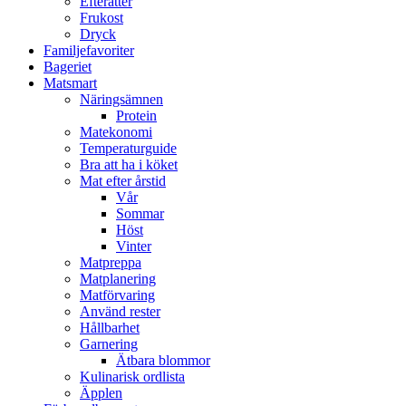
Efterätter
Frukost
Dryck
Familjefavoriter
Bageriet
Matsmart
Näringsämnen
Protein
Matekonomi
Temperaturguide
Bra att ha i köket
Mat efter årstid
Vår
Sommar
Höst
Vinter
Matpreppa
Matplanering
Matförvaring
Använd rester
Hållbarhet
Garnering
Ätbara blommor
Kulinarisk ordlista
Äpplen