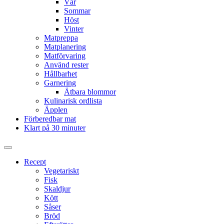
Vår
Sommar
Höst
Vinter
Matpreppa
Matplanering
Matförvaring
Använd rester
Hållbarhet
Garnering
Ätbara blommor
Kulinarisk ordlista
Äpplen
Förberedbar mat
Klart på 30 minuter
Slå
på/av
Recept
sökfält
Vegetariskt
Fisk
Skaldjur
Kött
Såser
Bröd