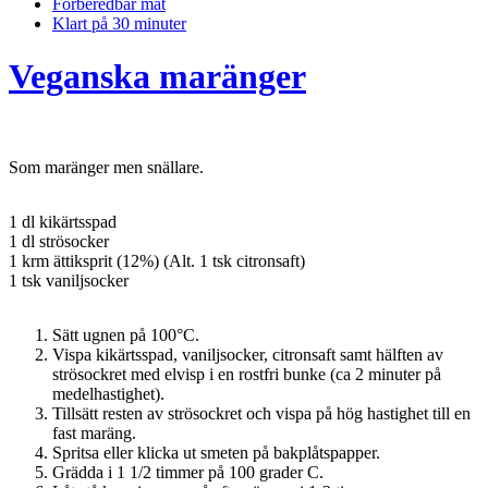
Förberedbar mat
Klart på 30 minuter
Veganska maränger
Som maränger men snällare.
1 dl kikärtsspad
1 dl strösocker
1 krm ättiksprit (12%) (Alt. 1 tsk citronsaft)
1 tsk vaniljsocker
Sätt ugnen på 100°C.
Vispa kikärtsspad, vaniljsocker, citronsaft samt hälften av
strösockret med elvisp i en rostfri bunke (ca 2 minuter på
medelhastighet).
Tillsätt resten av strösockret och vispa på hög hastighet till en
fast maräng.
Spritsa eller klicka ut smeten på bakplåtspapper.
Grädda i 1 1/2 timmer på 100 grader C.