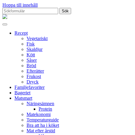
Hoppa till innehåll
Sök
efter:
Proppmätt
Recept
Vegetariskt
Fisk
Skaldjur
Kött
Såser
Bröd
Efterätter
Frukost
Dryck
Familjefavoriter
Bageriet
Matsmart
Näringsämnen
Protein
Matekonomi
Temperaturguide
Bra att ha i köket
Mat efter årstid