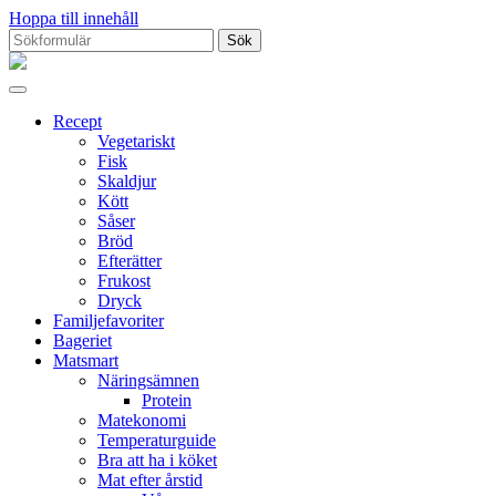
Hoppa till innehåll
Sök
efter:
Proppmätt
Recept
Vegetariskt
Fisk
Skaldjur
Kött
Såser
Bröd
Efterätter
Frukost
Dryck
Familjefavoriter
Bageriet
Matsmart
Näringsämnen
Protein
Matekonomi
Temperaturguide
Bra att ha i köket
Mat efter årstid