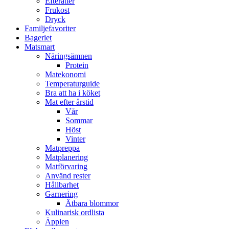
Efterätter
Frukost
Dryck
Familjefavoriter
Bageriet
Matsmart
Näringsämnen
Protein
Matekonomi
Temperaturguide
Bra att ha i köket
Mat efter årstid
Vår
Sommar
Höst
Vinter
Matpreppa
Matplanering
Matförvaring
Använd rester
Hållbarhet
Garnering
Ätbara blommor
Kulinarisk ordlista
Äpplen