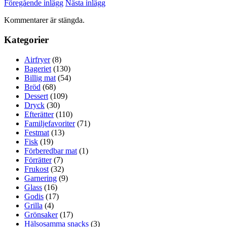
Föregående inlägg
Nästa inlägg
Kommentarer är stängda.
Kategorier
Airfryer
(8)
Bageriet
(130)
Billig mat
(54)
Bröd
(68)
Dessert
(109)
Dryck
(30)
Efterätter
(110)
Familjefavoriter
(71)
Festmat
(13)
Fisk
(19)
Förberedbar mat
(1)
Förrätter
(7)
Frukost
(32)
Garnering
(9)
Glass
(16)
Godis
(17)
Grilla
(4)
Grönsaker
(17)
Hälsosamma snacks
(3)