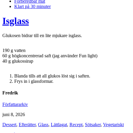
Förberedbar mat
Klart på 30 minuter
Isglass
Glukosen bidrar till en lite mjukare isglass.
190 g vatten
60 g högkoncentrerad saft (jag använder Fun light)
40 g glukossirap
Blanda tills att all glukos löst sig i saften.
Frys in i glassformar.
Fredrik
Författararkiv
juni 8, 2026
Dessert
,
Efterätter
,
Glass
,
Lättlagat
,
Recept
,
Sötsaker
,
Vegetariskt