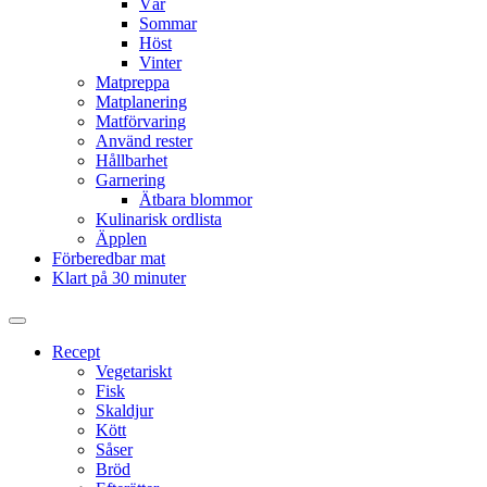
Vår
Sommar
Höst
Vinter
Matpreppa
Matplanering
Matförvaring
Använd rester
Hållbarhet
Garnering
Ätbara blommor
Kulinarisk ordlista
Äpplen
Förberedbar mat
Klart på 30 minuter
Slå
på/av
Recept
sökfält
Vegetariskt
Fisk
Skaldjur
Kött
Såser
Bröd