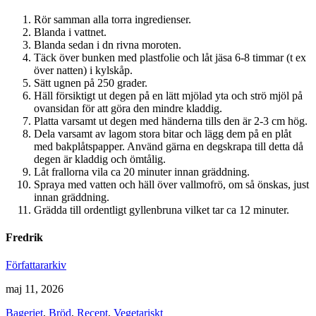
Rör samman alla torra ingredienser.
Blanda i vattnet.
Blanda sedan i dn rivna moroten.
Täck över bunken med plastfolie och låt jäsa 6-8 timmar (t ex
över natten) i kylskåp.
Sätt ugnen på 250 grader.
Häll försiktigt ut degen på en lätt mjölad yta och strö mjöl på
ovansidan för att göra den mindre kladdig.
Platta varsamt ut degen med händerna tills den är 2-3 cm hög.
Dela varsamt av lagom stora bitar och lägg dem på en plåt
med bakplåtspapper. Använd gärna en degskrapa till detta då
degen är kladdig och ömtålig.
Låt frallorna vila ca 20 minuter innan gräddning.
Spraya med vatten och häll över vallmofrö, om så önskas, just
innan gräddning.
Grädda till ordentligt gyllenbruna vilket tar ca 12 minuter.
Fredrik
Författararkiv
maj 11, 2026
Bageriet
,
Bröd
,
Recept
,
Vegetariskt