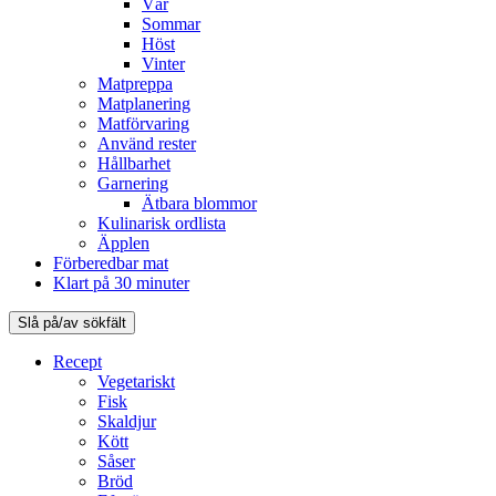
Vår
Sommar
Höst
Vinter
Matpreppa
Matplanering
Matförvaring
Använd rester
Hållbarhet
Garnering
Ätbara blommor
Kulinarisk ordlista
Äpplen
Förberedbar mat
Klart på 30 minuter
Slå på/av sökfält
Recept
Vegetariskt
Fisk
Skaldjur
Kött
Såser
Bröd