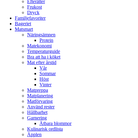
Efterätter
Frukost
Dryck
Familjefavoriter
Bageriet
Matsmart
Näringsämnen
Protein
Matekonomi
Temperaturguide
Bra att ha i köket
Mat efter årstid
Vår
Sommar
Höst
Vinter
Matpreppa
Matplanering
Matförvaring
Använd rester
Hållbarhet
Garnering
Ätbara blommor
Kulinarisk ordlista
Äpplen