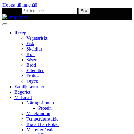
Hoppa till innehåll
Sök efter:
Proppmätt
Recept
Vegetariskt
Fisk
Skaldjur
Kött
Såser
Bröd
Efterätter
Frukost
Dryck
Familjefavoriter
Bageriet
Matsmart
Näringsämnen
Protein
Matekonomi
Temperaturguide
Bra att ha i köket
Mat efter årstid