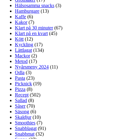
Hälsosamma snacks
(3)
Hamburgare
(13)
Kaffe
(6)
Kakor
(7)
Klart på 30 minuter
(67)
Klart på en kvart
(45)
Kött
(12)
Kyckling
(17)
Lättlagat
(134)
Mackor
(2)
Metod
(17)
Nyårsmeny 2024
(11)
Odla
(3)
Pasta
(23)
Picknick
(19)
Pizza
(8)
Recept
(502)
Sallad
(8)
Såser
(70)
Säsong
(6)
Skaldjur
(10)
Smoothies
(7)
Snabblagat
(91)
Snabbmat
(32)