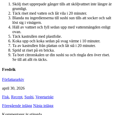
Skölj riset upprepade gånger tills att sköljvattnet inte längre är
grumligt.
Täck riset med vatten och låt vila i 20 minuter.
Blanda nu ingredienserna till sushi sun tills att socker och salt
löst sig i vinägern.
Häll av vattnet och fyll sedan upp med vattenmängden enligt
ovan.
Täck kastrullen med plastfolie.
Koka upp och koka sedan på svag värme i 10 minuter.
Ta av kastrullen från plattan och låt stå i 20 minuter.
Sprid ut riset på en bricka.
Ta bort citronskalen ur din sushi su och ringla den över riset.
Se till att allt ris täcks.
Fredrik
Författararkiv
april 30, 2026
Fisk
,
Recept
,
Sushi
,
Vegetariskt
Föregående inlägg
Nästa inlägg
Kommentarer är stängda.