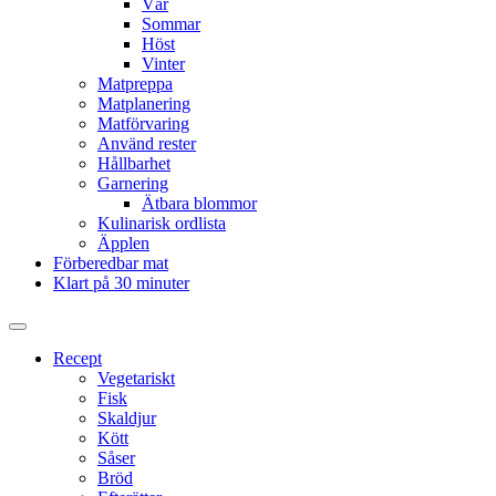
Vår
Sommar
Höst
Vinter
Matpreppa
Matplanering
Matförvaring
Använd rester
Hållbarhet
Garnering
Ätbara blommor
Kulinarisk ordlista
Äpplen
Förberedbar mat
Klart på 30 minuter
Slå
på/av
Recept
sökfält
Vegetariskt
Fisk
Skaldjur
Kött
Såser
Bröd