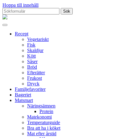
Hoppa till innehåll
Sök
efter:
Proppmätt
Recept
Vegetariskt
Fisk
Skaldjur
Kött
Såser
Bröd
Efterätter
Frukost
Dryck
Familjefavoriter
Bageriet
Matsmart
Näringsämnen
Protein
Matekonomi
Temperaturguide
Bra att ha i köket
Mat efter årstid