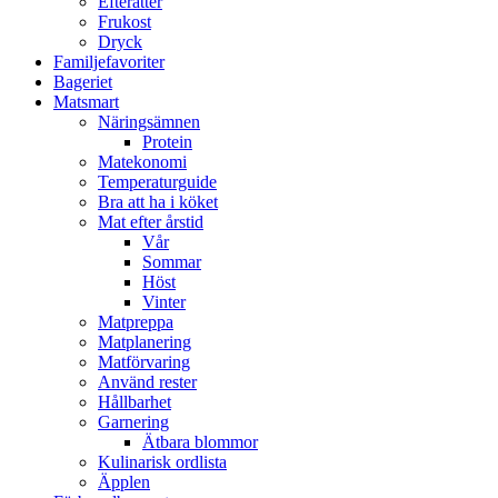
Efterätter
Frukost
Dryck
Familjefavoriter
Bageriet
Matsmart
Näringsämnen
Protein
Matekonomi
Temperaturguide
Bra att ha i köket
Mat efter årstid
Vår
Sommar
Höst
Vinter
Matpreppa
Matplanering
Matförvaring
Använd rester
Hållbarhet
Garnering
Ätbara blommor
Kulinarisk ordlista
Äpplen