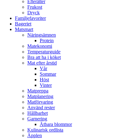
Efterätter
Frukost
Dryck
Familjefavoriter
Bageriet
Matsmart
Näringsämnen
Protein
Matekonomi
Temperaturguide
Bra att ha i köket
Mat efter årstid
Vår
Sommar
Höst
Vinter
Matpreppa
Matplanering
Matförvaring
Använd rester
Hållbarhet
Garnering
Ätbara blommor
Kulinarisk ordlista
Äpplen