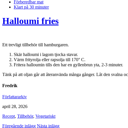
Förberedbar mat
Klart på 30 minuter
Halloumi fries
Ett trevligt tillbehör till hamburgaren.
Skär halloumi i lagom tjocka stavar.
Värm frityrolja eller rapsolja till 170° C.
Fritera halloumin tills den har en gyllenbrun yta, 2-3 minuter.
Tänk på att oljan går att återanvända många gånger. Låt den svalna och
Fredrik
Författararkiv
april 28, 2026
Recept
,
Tillbehör
,
Vegetariskt
Föregående inlägg
Nästa inlägg