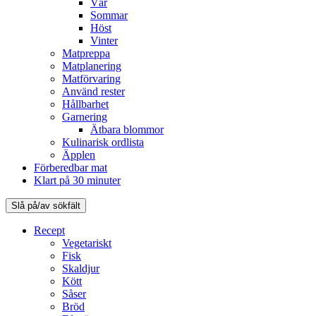
Vår
Sommar
Höst
Vinter
Matpreppa
Matplanering
Matförvaring
Använd rester
Hållbarhet
Garnering
Ätbara blommor
Kulinarisk ordlista
Äpplen
Förberedbar mat
Klart på 30 minuter
Slå på/av sökfält
Recept
Vegetariskt
Fisk
Skaldjur
Kött
Såser
Bröd