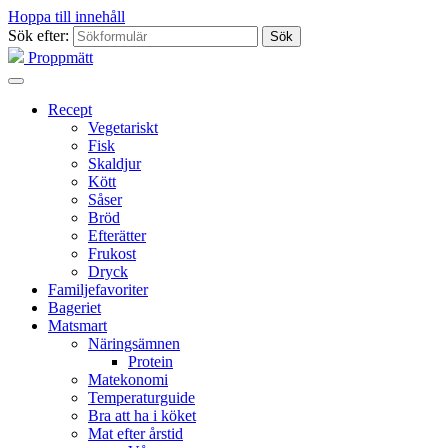
Hoppa till innehåll
Sök efter:
Proppmätt
Recept
Vegetariskt
Fisk
Skaldjur
Kött
Såser
Bröd
Efterätter
Frukost
Dryck
Familjefavoriter
Bageriet
Matsmart
Näringsämnen
Protein
Matekonomi
Temperaturguide
Bra att ha i köket
Mat efter årstid