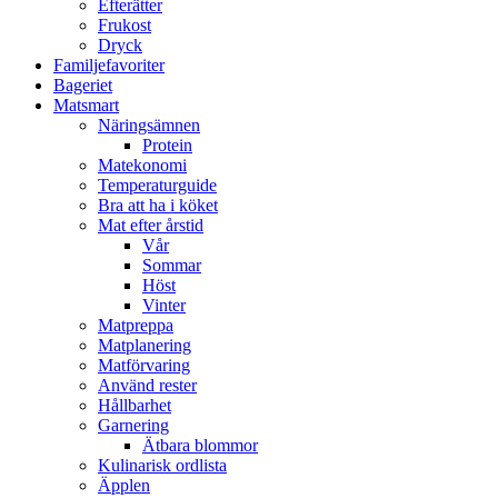
Efterätter
Frukost
Dryck
Familjefavoriter
Bageriet
Matsmart
Näringsämnen
Protein
Matekonomi
Temperaturguide
Bra att ha i köket
Mat efter årstid
Vår
Sommar
Höst
Vinter
Matpreppa
Matplanering
Matförvaring
Använd rester
Hållbarhet
Garnering
Ätbara blommor
Kulinarisk ordlista
Äpplen