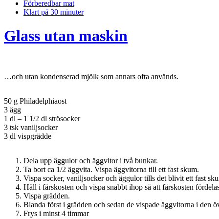
Förberedbar mat
Klart på 30 minuter
Glass utan maskin
…och utan kondenserad mjölk som annars ofta används.
50 g Philadelphiaost
3 ägg
1 dl – 1 1/2 dl strösocker
3 tsk vaniljsocker
3 dl vispgrädde
Dela upp äggulor och äggvitor i två bunkar.
Ta bort ca 1/2 äggvita. Vispa äggvitorna till ett fast skum.
Vispa socker, vaniljsocker och äggulor tills det blivit ett fast
Häll i färskosten och vispa snabbt ihop så att färskosten fördela
Vispa grädden.
Blanda först i grädden och sedan de vispade äggvitorna i den ö
Frys i minst 4 timmar