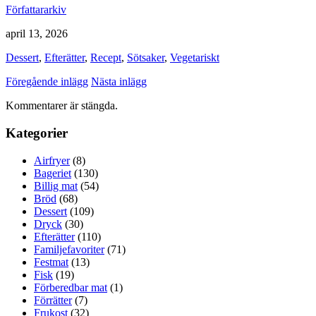
Författararkiv
april 13, 2026
Dessert
,
Efterätter
,
Recept
,
Sötsaker
,
Vegetariskt
Föregående inlägg
Nästa inlägg
Kommentarer är stängda.
Kategorier
Airfryer
(8)
Bageriet
(130)
Billig mat
(54)
Bröd
(68)
Dessert
(109)
Dryck
(30)
Efterätter
(110)
Familjefavoriter
(71)
Festmat
(13)
Fisk
(19)
Förberedbar mat
(1)
Förrätter
(7)
Frukost
(32)