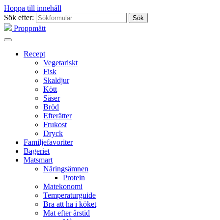
Hoppa till innehåll
Sök efter:
Proppmätt
Recept
Vegetariskt
Fisk
Skaldjur
Kött
Såser
Bröd
Efterätter
Frukost
Dryck
Familjefavoriter
Bageriet
Matsmart
Näringsämnen
Protein
Matekonomi
Temperaturguide
Bra att ha i köket
Mat efter årstid