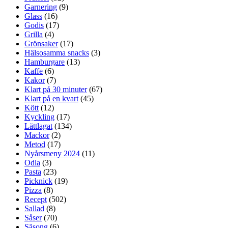
Garnering
(9)
Glass
(16)
Godis
(17)
Grilla
(4)
Grönsaker
(17)
Hälsosamma snacks
(3)
Hamburgare
(13)
Kaffe
(6)
Kakor
(7)
Klart på 30 minuter
(67)
Klart på en kvart
(45)
Kött
(12)
Kyckling
(17)
Lättlagat
(134)
Mackor
(2)
Metod
(17)
Nyårsmeny 2024
(11)
Odla
(3)
Pasta
(23)
Picknick
(19)
Pizza
(8)
Recept
(502)
Sallad
(8)
Såser
(70)
Säsong
(6)