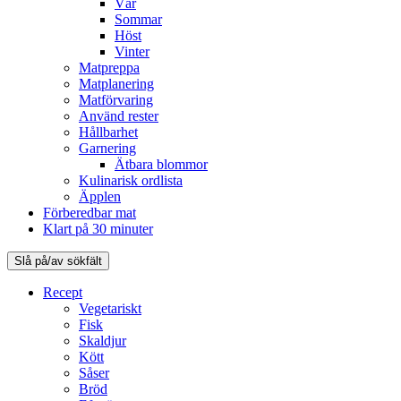
Vår
Sommar
Höst
Vinter
Matpreppa
Matplanering
Matförvaring
Använd rester
Hållbarhet
Garnering
Ätbara blommor
Kulinarisk ordlista
Äpplen
Förberedbar mat
Klart på 30 minuter
Slå på/av sökfält
Recept
Vegetariskt
Fisk
Skaldjur
Kött
Såser
Bröd