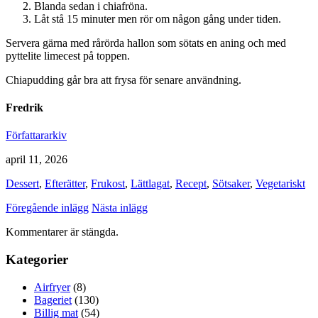
Blanda sedan i chiafröna.
Låt stå 15 minuter men rör om någon gång under tiden.
Servera gärna med rårörda hallon som sötats en aning och med
pyttelite limecest på toppen.
Chiapudding går bra att frysa för senare användning.
Fredrik
Författararkiv
april 11, 2026
Dessert
,
Efterätter
,
Frukost
,
Lättlagat
,
Recept
,
Sötsaker
,
Vegetariskt
Föregående inlägg
Nästa inlägg
Kommentarer är stängda.
Kategorier
Airfryer
(8)
Bageriet
(130)
Billig mat
(54)