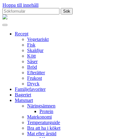
Hoppa till innehåll
Sök
efter:
Proppmätt
Recept
Vegetariskt
Fisk
Skaldjur
Kött
Såser
Bröd
Efterätter
Frukost
Dryck
Familjefavoriter
Bageriet
Matsmart
Näringsämnen
Protein
Matekonomi
Temperaturguide
Bra att ha i köket
Mat efter årstid