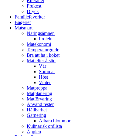
Efterätter
Frukost
Dryck
Familjefavoriter
Bageriet
Matsmart
Näringsämnen
Protein
Matekonomi
Temperaturguide
Bra att ha i köket
Mat efter årstid
Vår
Sommar
Höst
Vinter
Matpreppa
Matplanering
Matförvaring
Använd rester
Hållbarhet
Garnering
Ätbara blommor
Kulinarisk ordlista
Äpplen