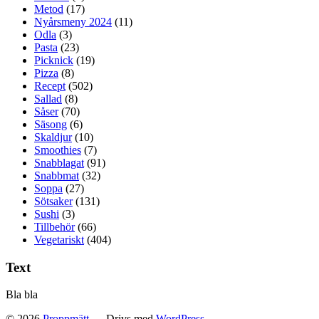
Metod
(17)
Nyårsmeny 2024
(11)
Odla
(3)
Pasta
(23)
Picknick
(19)
Pizza
(8)
Recept
(502)
Sallad
(8)
Såser
(70)
Säsong
(6)
Skaldjur
(10)
Smoothies
(7)
Snabblagat
(91)
Snabbmat
(32)
Soppa
(27)
Sötsaker
(131)
Sushi
(3)
Tillbehör
(66)
Vegetariskt
(404)
Text
Bla bla
© 2026
Proppmätt
— Drivs med
WordPress