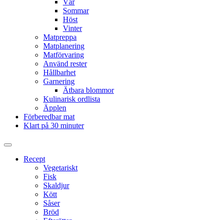
Vår
Sommar
Höst
Vinter
Matpreppa
Matplanering
Matförvaring
Använd rester
Hållbarhet
Garnering
Ätbara blommor
Kulinarisk ordlista
Äpplen
Förberedbar mat
Klart på 30 minuter
Slå
på/av
Recept
sökfält
Vegetariskt
Fisk
Skaldjur
Kött
Såser
Bröd