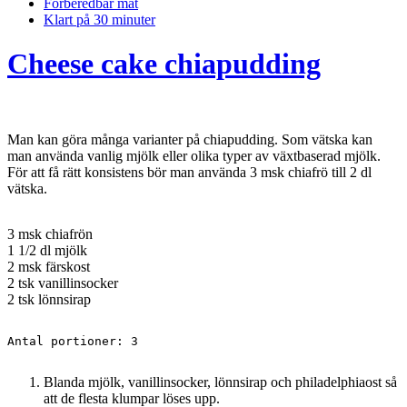
Förberedbar mat
Klart på 30 minuter
Cheese cake chiapudding
Man kan göra många varianter på chiapudding. Som vätska kan
man använda vanlig mjölk eller olika typer av växtbaserad mjölk.
För att få rätt konsistens bör man använda 3 msk chiafrö till 2 dl
vätska.
3 msk chiafrön
1 1/2 dl mjölk
2 msk färskost
2 tsk vanillinsocker
2 tsk lönnsirap
Antal portioner: 3
Blanda mjölk, vanillinsocker, lönnsirap och philadelphiaost så
att de flesta klumpar löses upp.