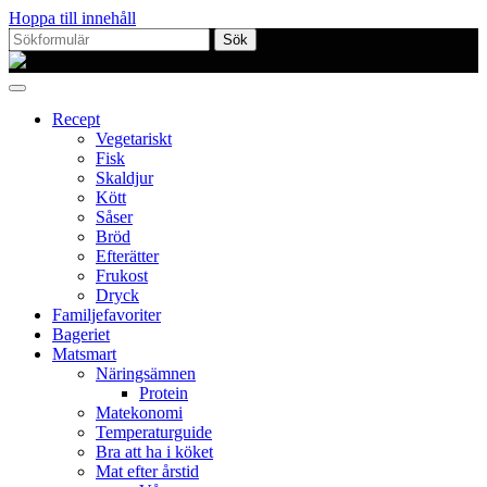
Hoppa till innehåll
Sök
efter:
Proppmätt
Recept
Vegetariskt
Fisk
Skaldjur
Kött
Såser
Bröd
Efterätter
Frukost
Dryck
Familjefavoriter
Bageriet
Matsmart
Näringsämnen
Protein
Matekonomi
Temperaturguide
Bra att ha i köket
Mat efter årstid