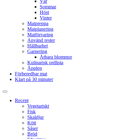
Vår
Sommar
Höst
Vinter
Matpreppa
Matplanering
Matförvaring
Använd rester
Hållbarhet
Garnering
Ätbara blommor
Kulinarisk ordlista
Äpplen
Förberedbar mat
Klart på 30 minuter
Slå
på/av
Recept
sökfält
Vegetariskt
Fisk
Skaldjur
Kött
Såser
Bröd