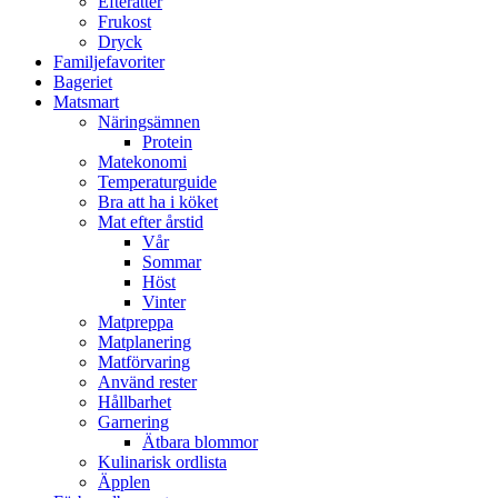
Efterätter
Frukost
Dryck
Familjefavoriter
Bageriet
Matsmart
Näringsämnen
Protein
Matekonomi
Temperaturguide
Bra att ha i köket
Mat efter årstid
Vår
Sommar
Höst
Vinter
Matpreppa
Matplanering
Matförvaring
Använd rester
Hållbarhet
Garnering
Ätbara blommor
Kulinarisk ordlista
Äpplen