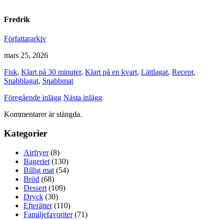
Fredrik
Författararkiv
mars 25, 2026
Fisk
,
Klart på 30 minuter
,
Klart på en kvart
,
Lättlagat
,
Recept
,
Snabblagat
,
Snabbmat
Föregående inlägg
Nästa inlägg
Kommentarer är stängda.
Kategorier
Airfryer
(8)
Bageriet
(130)
Billig mat
(54)
Bröd
(68)
Dessert
(109)
Dryck
(30)
Efterätter
(110)
Familjefavoriter
(71)