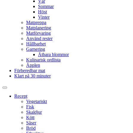
Vår
Sommar
Höst
Vinter
Matpreppa
Matplanering
Matförvaring
Använd rester
Hållbarhet
Garnering
Ätbara blommor
Kulinarisk ordlista
Äpplen
Förberedbar mat
Klart på 30 minuter
Slå
på/av
Recept
sökfält
Vegetariskt
Fisk
Skaldjur
Kött
Såser
Bröd