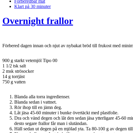
Förberedbar mat
Klart på 30 minuter
Overnight frallor
Förbered dagen innan och njut av nybakat bröd till frukost med minimal t
900 g starkt vetemjöl Tipo 00
1 1/2 tsk salt
2 msk strösocker
14 g torrjäst
750 g vatten
Blanda alla torra ingredienser.
Blanda sedan i vattnet.
Rör ihop till en jämn deg.
Låt jäsa 45-60 minuter i bunke övertäckt med plastfolie.
Dra och vänd degen och låt den sedan jäsa ytterligare 45-60 mi
desto segare frallor får man i slutändan.
Häll sedan ut degen på en mjölad yta. Ta 80-100 g av degen till