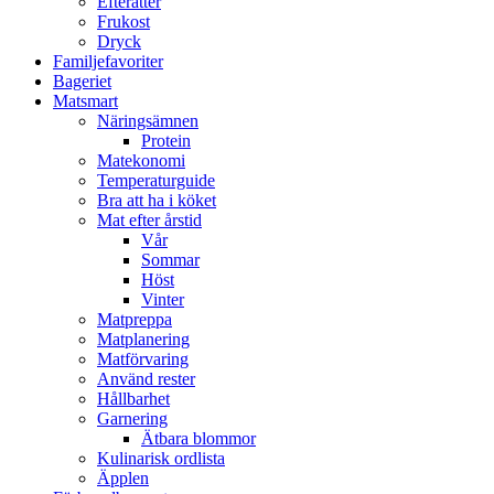
Efterätter
Frukost
Dryck
Familjefavoriter
Bageriet
Matsmart
Näringsämnen
Protein
Matekonomi
Temperaturguide
Bra att ha i köket
Mat efter årstid
Vår
Sommar
Höst
Vinter
Matpreppa
Matplanering
Matförvaring
Använd rester
Hållbarhet
Garnering
Ätbara blommor
Kulinarisk ordlista
Äpplen