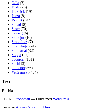
Odla
(3)
Pasta
(23)
Picknick
(19)
Pizza
(8)
Recept
(502)
Sallad
(8)
Såser
(70)
Säsong
(6)
Skaldjur
(10)
Smoothies
(7)
Snabblagat
(91)
Snabbmat
(32)
Soppa
(27)
Sötsaker
(131)
Sushi
(3)
Tillbehör
(66)
Vegetariskt
(404)
Text
Bla bla
© 2026
Proppmätt
— Drivs med
WordPress
Tema av
Anders Noren
—
Upp ↑