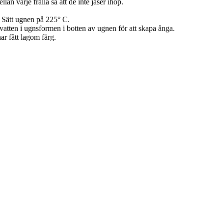
n varje fralla så att de inte jäser ihop.
n. Sätt ugnen på 225° C.
er vatten i ugnsformen i botten av ugnen för att skapa ånga.
ar fått lagom färg.