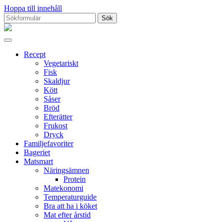
Hoppa till innehåll
Sök
efter:
Proppmätt
Recept
Vegetariskt
Fisk
Skaldjur
Kött
Såser
Bröd
Efterätter
Frukost
Dryck
Familjefavoriter
Bageriet
Matsmart
Näringsämnen
Protein
Matekonomi
Temperaturguide
Bra att ha i köket
Mat efter årstid