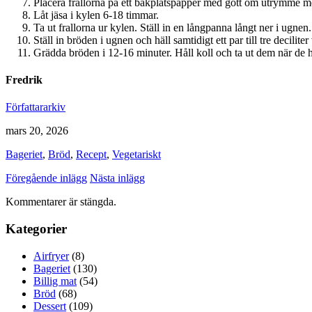
Placera frallorna på ett bakplåtspapper med gott om utrymme mella
Låt jäsa i kylen 6-18 timmar.
Ta ut frallorna ur kylen. Ställ in en långpanna långt ner i ugne
Ställ in bröden i ugnen och häll samtidigt ett par till tre decilit
Grädda bröden i 12-16 minuter. Håll koll och ta ut dem när de h
Fredrik
Författararkiv
mars 20, 2026
Bageriet
,
Bröd
,
Recept
,
Vegetariskt
Föregående inlägg
Nästa inlägg
Kommentarer är stängda.
Kategorier
Airfryer
(8)
Bageriet
(130)
Billig mat
(54)
Bröd
(68)
Dessert
(109)