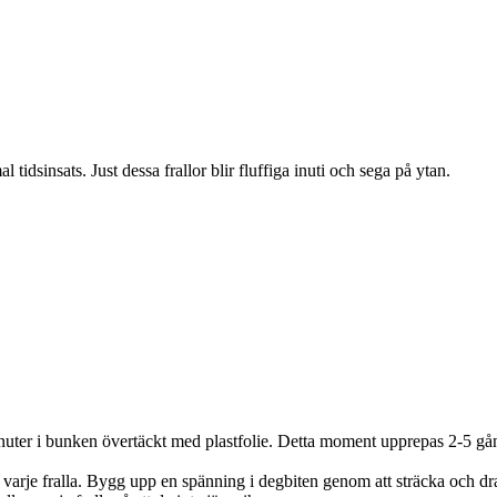
idsinsats. Just dessa frallor blir fluffiga inuti och sega på ytan.
nuter i bunken övertäckt med plastfolie. Detta moment upprepas 2-5 gå
 varje fralla. Bygg upp en spänning i degbiten genom att sträcka och dra