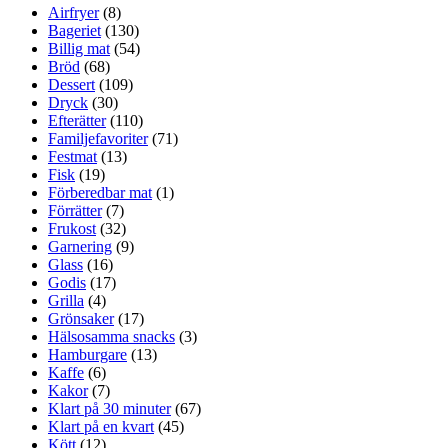
Airfryer
(8)
Bageriet
(130)
Billig mat
(54)
Bröd
(68)
Dessert
(109)
Dryck
(30)
Efterätter
(110)
Familjefavoriter
(71)
Festmat
(13)
Fisk
(19)
Förberedbar mat
(1)
Förrätter
(7)
Frukost
(32)
Garnering
(9)
Glass
(16)
Godis
(17)
Grilla
(4)
Grönsaker
(17)
Hälsosamma snacks
(3)
Hamburgare
(13)
Kaffe
(6)
Kakor
(7)
Klart på 30 minuter
(67)
Klart på en kvart
(45)
Kött
(12)