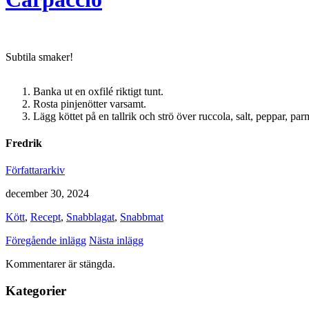
Subtila smaker!
Banka ut en oxfilé riktigt tunt.
Rosta pinjenötter varsamt.
Lägg köttet på en tallrik och strö över ruccola, salt, peppar, par
Fredrik
Författararkiv
december 30, 2024
Kött
,
Recept
,
Snabblagat
,
Snabbmat
Föregående inlägg
Nästa inlägg
Kommentarer är stängda.
Kategorier