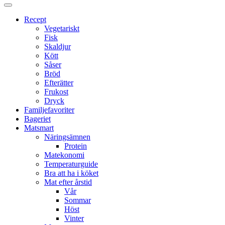
Proppmätt
Recept
Vegetariskt
Fisk
Skaldjur
Kött
Såser
Bröd
Efterätter
Frukost
Dryck
Familjefavoriter
Bageriet
Matsmart
Näringsämnen
Protein
Matekonomi
Temperaturguide
Bra att ha i köket
Mat efter årstid
Vår
Sommar
Höst
Vinter