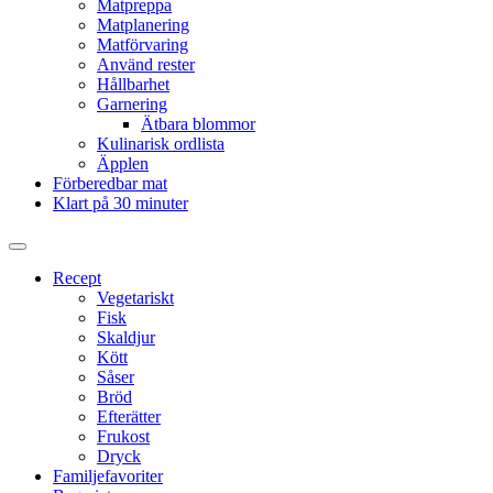
Matpreppa
Matplanering
Matförvaring
Använd rester
Hållbarhet
Garnering
Ätbara blommor
Kulinarisk ordlista
Äpplen
Förberedbar mat
Klart på 30 minuter
Slå
på/av
Recept
sökfält
Vegetariskt
Fisk
Skaldjur
Kött
Såser
Bröd
Efterätter
Frukost
Dryck
Familjefavoriter