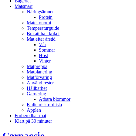
Bageriet
Matsmart
Näringsämnen
Protein
Matekonomi
Temperaturguide
Bra att ha i köket
Mat efter årstid
Vår
Sommar
Höst
Vinter
Matpreppa
Matplanering
Matförvaring
Använd rester
Hållbarhet
Garnering
Ätbara blommor
Kulinarisk ordlista
Äpplen
Förberedbar mat
Klart på 30 minuter
Carpaccio