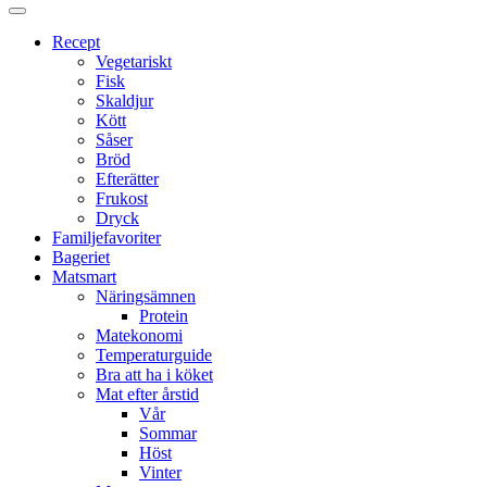
Proppmätt
Recept
Vegetariskt
Fisk
Skaldjur
Kött
Såser
Bröd
Efterätter
Frukost
Dryck
Familjefavoriter
Bageriet
Matsmart
Näringsämnen
Protein
Matekonomi
Temperaturguide
Bra att ha i köket
Mat efter årstid
Vår
Sommar
Höst
Vinter