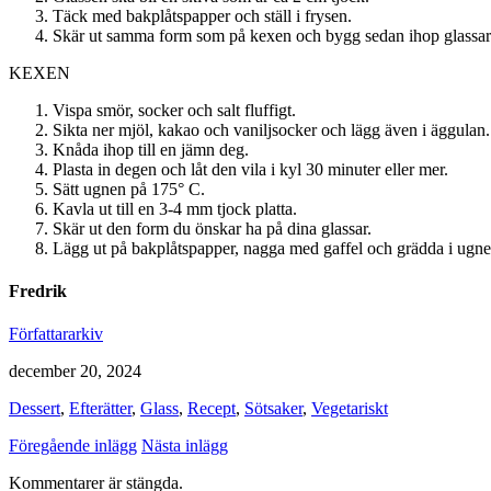
Täck med bakplåtspapper och ställ i frysen.
Skär ut samma form som på kexen och bygg sedan ihop glassar
KEXEN
Vispa smör, socker och salt fluffigt.
Sikta ner mjöl, kakao och vaniljsocker och lägg även i äggulan.
Knåda ihop till en jämn deg.
Plasta in degen och låt den vila i kyl 30 minuter eller mer.
Sätt ugnen på 175° C.
Kavla ut till en 3-4 mm tjock platta.
Skär ut den form du önskar ha på dina glassar.
Lägg ut på bakplåtspapper, nagga med gaffel och grädda i ugne
Fredrik
Författararkiv
december 20, 2024
Dessert
,
Efterätter
,
Glass
,
Recept
,
Sötsaker
,
Vegetariskt
Föregående inlägg
Nästa inlägg
Kommentarer är stängda.