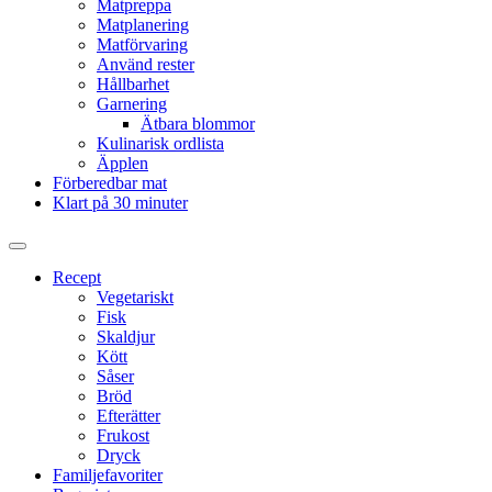
Matpreppa
Matplanering
Matförvaring
Använd rester
Hållbarhet
Garnering
Ätbara blommor
Kulinarisk ordlista
Äpplen
Förberedbar mat
Klart på 30 minuter
Slå
på/av
Recept
sökfält
Vegetariskt
Fisk
Skaldjur
Kött
Såser
Bröd
Efterätter
Frukost
Dryck
Familjefavoriter