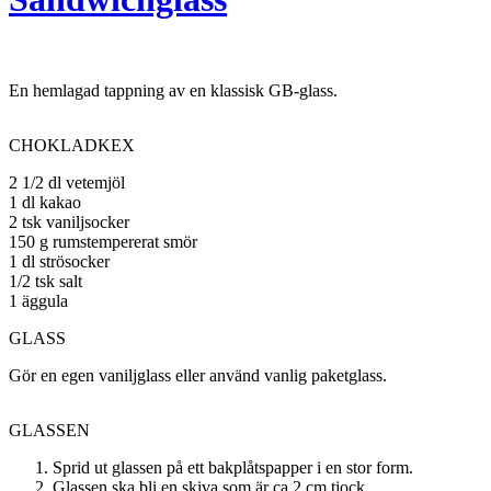
En hemlagad tappning av en klassisk GB-glass.
CHOKLADKEX
2 1/2 dl vetemjöl
1 dl kakao
2 tsk vaniljsocker
150 g rumstempererat smör
1 dl strösocker
1/2 tsk salt
1 äggula
GLASS
Gör en egen vaniljglass eller använd vanlig paketglass.
GLASSEN
Sprid ut glassen på ett bakplåtspapper i en stor form.
Glassen ska bli en skiva som är ca 2 cm tjock.