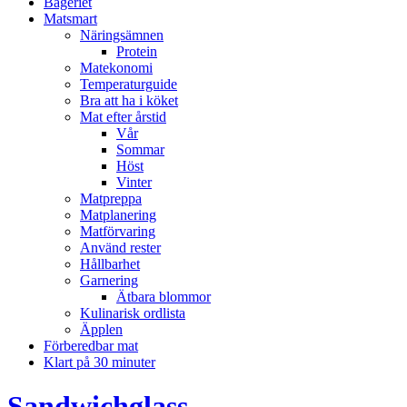
Bageriet
Matsmart
Näringsämnen
Protein
Matekonomi
Temperaturguide
Bra att ha i köket
Mat efter årstid
Vår
Sommar
Höst
Vinter
Matpreppa
Matplanering
Matförvaring
Använd rester
Hållbarhet
Garnering
Ätbara blommor
Kulinarisk ordlista
Äpplen
Förberedbar mat
Klart på 30 minuter
Sandwichglass