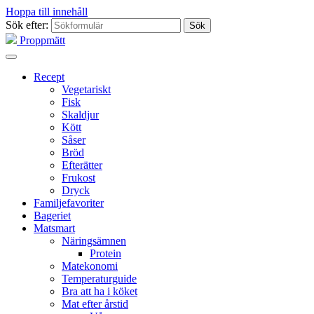
Hoppa till innehåll
Sök efter:
Proppmätt
Recept
Vegetariskt
Fisk
Skaldjur
Kött
Såser
Bröd
Efterätter
Frukost
Dryck
Familjefavoriter
Bageriet
Matsmart
Näringsämnen
Protein
Matekonomi
Temperaturguide
Bra att ha i köket
Mat efter årstid