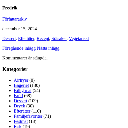
Fredrik
Författararkiv
december 15, 2024
Dessert
,
Efterätter
,
Recept
,
Sötsaker
,
Vegetariskt
Föregående inlägg
Nästa inlägg
Kommentarer är stängda.
Kategorier
Airfryer
(8)
Bageriet
(130)
Billig mat
(54)
Bröd
(68)
Dessert
(109)
Dryck
(30)
Efterätter
(110)
Familjefavoriter
(71)
Festmat
(13)
Fisk
(19)