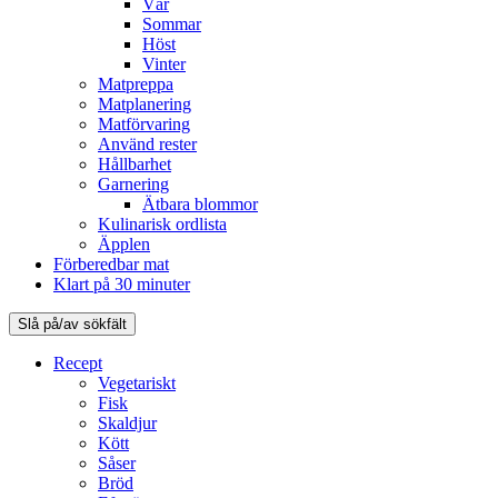
Vår
Sommar
Höst
Vinter
Matpreppa
Matplanering
Matförvaring
Använd rester
Hållbarhet
Garnering
Ätbara blommor
Kulinarisk ordlista
Äpplen
Förberedbar mat
Klart på 30 minuter
Slå på/av sökfält
Recept
Vegetariskt
Fisk
Skaldjur
Kött
Såser
Bröd