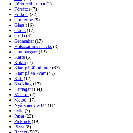
Förberedbar mat
(1)
Förrätter
(7)
Frukost
(32)
Garnering
(9)
Glass
(16)
Godis
(17)
Grilla
(4)
Grönsaker
(17)
Hälsosamma snacks
(3)
Hamburgare
(13)
Kaffe
(6)
Kakor
(7)
Klart på 30 minuter
(67)
Klart på en kvart
(45)
Kött
(12)
Kyckling
(17)
Lättlagat
(134)
Mackor
(2)
Metod
(17)
Nyårsmeny 2024
(11)
Odla
(3)
Pasta
(23)
Picknick
(19)
Pizza
(8)
Recept
(502)