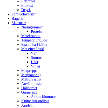
Efterätter
Frukost
Dryck
Familjefavoriter
Bageriet
Matsmart
Näringsämnen
Protein
Matekonomi
Temperaturguide
Bra att ha i köket
Mat efter årstid
Vår
Sommar
Höst
Vinter
Matpreppa
Matplanering
Matförvaring
Använd rester
Hållbarhet
Garnering
Ätbara blommor
Kulinarisk ordlista
Äpplen