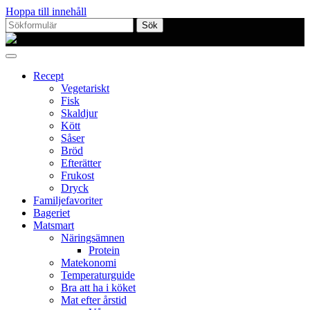
Hoppa till innehåll
Sök
efter:
Proppmätt
Recept
Vegetariskt
Fisk
Skaldjur
Kött
Såser
Bröd
Efterätter
Frukost
Dryck
Familjefavoriter
Bageriet
Matsmart
Näringsämnen
Protein
Matekonomi
Temperaturguide
Bra att ha i köket
Mat efter årstid