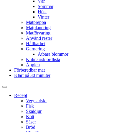
Vår
Sommar
Höst
Vinter
Matpreppa
Matplanering
Matförvaring
Använd rester
Hållbarhet
Garnering
Ätbara blommor
Kulinarisk ordlista
Äpplen
Förberedbar mat
Klart på 30 minuter
Slå
på/av
Recept
sökfält
Vegetariskt
Fisk
Skaldjur
Kött
Såser
Bröd