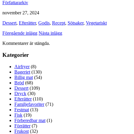
Författararkiv
november 27, 2024
Dessert
,
Efterätter
,
Godis
,
Recept
,
Sötsaker
,
Vegetariskt
Föregående inlägg
Nästa inlägg
Kommentarer är stängda.
Kategorier
Airfryer
(8)
Bageriet
(130)
Billig mat
(54)
Bröd
(68)
Dessert
(109)
Dryck
(30)
Efterätter
(110)
Familjefavoriter
(71)
Festmat
(13)
Fisk
(19)
Förberedbar mat
(1)
Förrätter
(7)
Frukost
(32)