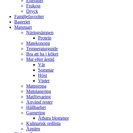
Efterätter
Frukost
Dryck
Familjefavoriter
Bageriet
Matsmart
Näringsämnen
Protein
Matekonomi
Temperaturguide
Bra att ha i köket
Mat efter årstid
Vår
Sommar
Höst
Vinter
Matpreppa
Matplanering
Matförvaring
Använd rester
Hållbarhet
Garnering
Ätbara blommor
Kulinarisk ordlista
Äpplen