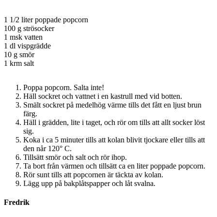
1 1/2 liter poppade popcorn
100 g strösocker
1 msk vatten
1 dl vispgrädde
10 g smör
1 krm salt
Poppa popcorn. Salta inte!
Häll sockret och vattnet i en kastrull med vid botten.
Smält sockret på medelhög värme tills det fått en ljust brun
färg.
Häll i grädden, lite i taget, och rör om tills att allt socker löst
sig.
Koka i ca 5 minuter tills att kolan blivit tjockare eller tills att
den når 120° C.
Tillsätt smör och salt och rör ihop.
Ta bort från värmen och tillsätt ca en liter poppade popcorn.
Rör sunt tills att popcornen är täckta av kolan.
Lägg upp på bakplåtspapper och låt svalna.
Fredrik