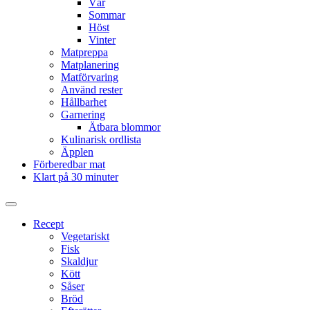
Vår
Sommar
Höst
Vinter
Matpreppa
Matplanering
Matförvaring
Använd rester
Hållbarhet
Garnering
Ätbara blommor
Kulinarisk ordlista
Äpplen
Förberedbar mat
Klart på 30 minuter
Slå
på/av
Recept
sökfält
Vegetariskt
Fisk
Skaldjur
Kött
Såser
Bröd