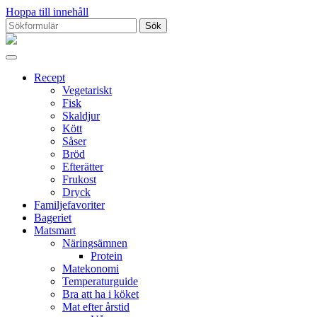
Hoppa till innehåll
Sök
efter:
Proppmätt
Recept
Vegetariskt
Fisk
Skaldjur
Kött
Såser
Bröd
Efterätter
Frukost
Dryck
Familjefavoriter
Bageriet
Matsmart
Näringsämnen
Protein
Matekonomi
Temperaturguide
Bra att ha i köket
Mat efter årstid