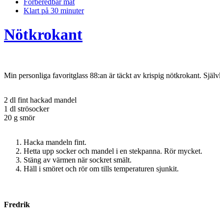
Förberedbar mat
Klart på 30 minuter
Nötkrokant
Min personliga favoritglass 88:an är täckt av krispig nötkrokant. Självk
2 dl fint hackad mandel
1 dl strösocker
20 g smör
Hacka mandeln fint.
Hetta upp socker och mandel i en stekpanna. Rör mycket.
Stäng av värmen när sockret smält.
Häll i smöret och rör om tills temperaturen sjunkit.
Fredrik