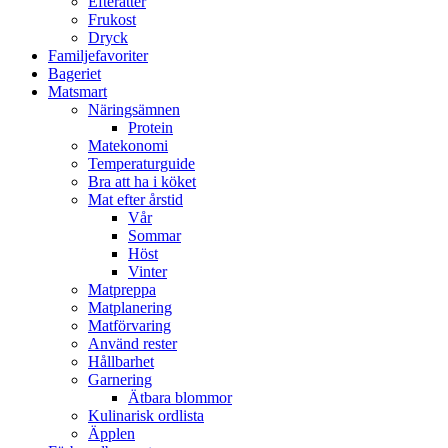
Efterätter
Frukost
Dryck
Familjefavoriter
Bageriet
Matsmart
Näringsämnen
Protein
Matekonomi
Temperaturguide
Bra att ha i köket
Mat efter årstid
Vår
Sommar
Höst
Vinter
Matpreppa
Matplanering
Matförvaring
Använd rester
Hållbarhet
Garnering
Ätbara blommor
Kulinarisk ordlista
Äpplen