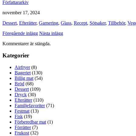
Författararkiv
november 17, 2024
Dessert
,
Efterätter
,
Garnering
,
Glass
,
Recept
,
Sötsaker
,
Tillbehör
,
Vege
Föregående inlägg
Nästa inlägg
Kommentarer är stängda.
Kategorier
Airfryer
(8)
Bageriet
(130)
Billig mat
(54)
Bröd
(68)
Dessert
(109)
Dryck
(30)
Efterätter
(110)
Familjefavoriter
(71)
Festmat
(13)
Fisk
(19)
Förberedbar mat
(1)
Förrätter
(7)
Frukost
(32)