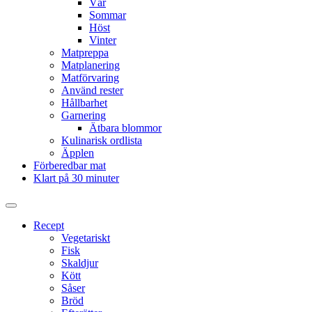
Vår
Sommar
Höst
Vinter
Matpreppa
Matplanering
Matförvaring
Använd rester
Hållbarhet
Garnering
Ätbara blommor
Kulinarisk ordlista
Äpplen
Förberedbar mat
Klart på 30 minuter
Slå
på/av
Recept
sökfält
Vegetariskt
Fisk
Skaldjur
Kött
Såser
Bröd