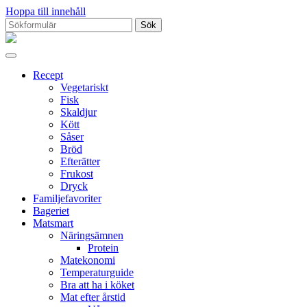
Hoppa till innehåll
Sök
efter:
Proppmätt
Recept
Vegetariskt
Fisk
Skaldjur
Kött
Såser
Bröd
Efterätter
Frukost
Dryck
Familjefavoriter
Bageriet
Matsmart
Näringsämnen
Protein
Matekonomi
Temperaturguide
Bra att ha i köket
Mat efter årstid