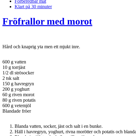
Förberedbar mat
Klart på 30 minuter
Fröfrallor med morot
Hård och knaprig yta men ett mjukt inre.
600 g vatten
10 g torrjäst
1/2 dl strösocker
2 tsk salt
150 g havregryn
200 g yoghurt
60 g riven morot
80 g riven potatis
600 g vetemjöl
Blandade fröer
Blanda vatten, socker, jäst och salt i en bunke.
Häll i havregryn, yoghurt, rivna morötter och potatis och blanda