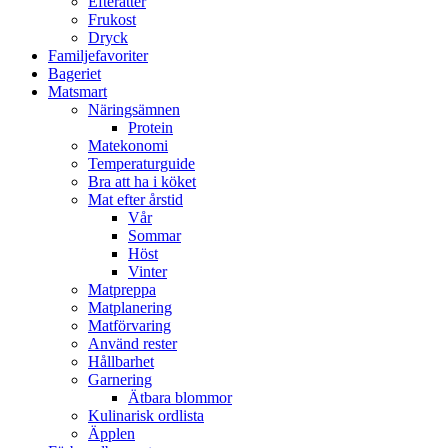
Efterätter
Frukost
Dryck
Familjefavoriter
Bageriet
Matsmart
Näringsämnen
Protein
Matekonomi
Temperaturguide
Bra att ha i köket
Mat efter årstid
Vår
Sommar
Höst
Vinter
Matpreppa
Matplanering
Matförvaring
Använd rester
Hållbarhet
Garnering
Ätbara blommor
Kulinarisk ordlista
Äpplen