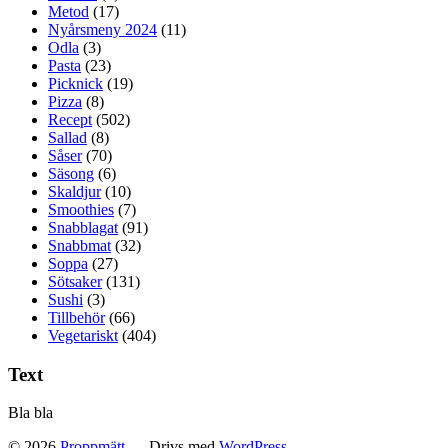
Metod
(17)
Nyårsmeny 2024
(11)
Odla
(3)
Pasta
(23)
Picknick
(19)
Pizza
(8)
Recept
(502)
Sallad
(8)
Såser
(70)
Säsong
(6)
Skaldjur
(10)
Smoothies
(7)
Snabblagat
(91)
Snabbmat
(32)
Soppa
(27)
Sötsaker
(131)
Sushi
(3)
Tillbehör
(66)
Vegetariskt
(404)
Text
Bla bla
© 2026
Proppmätt
— Drivs med
WordPress