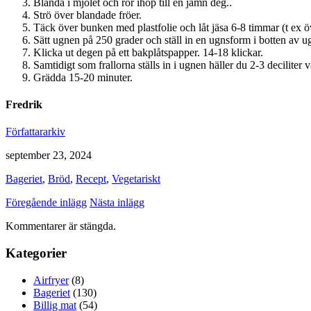
Blanda i mjölet och rör ihop till en jämn deg..
Strö över blandade fröer.
Täck över bunken med plastfolie och låt jäsa 6-8 timmar (t ex öv
Sätt ugnen på 250 grader och ställ in en ugnsform i botten av u
Klicka ut degen på ett bakplåtspapper. 14-18 klickar.
Samtidigt som frallorna ställs in i ugnen häller du 2-3 deciliter
Grädda 15-20 minuter.
Fredrik
Författararkiv
september 23, 2024
Bageriet
,
Bröd
,
Recept
,
Vegetariskt
Föregående inlägg
Nästa inlägg
Kommentarer är stängda.
Kategorier
Airfryer
(8)
Bageriet
(130)
Billig mat
(54)