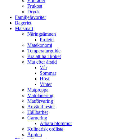
Efterätter
Frukost
Dryck
Familjefavoriter
Bageriet
Matsmart
Näringsämnen
Protein
Matekonomi
Temperaturguide
Bra att ha i köket
Mat efter årstid
Vår
Sommar
Höst
Vinter
Matpreppa
Matplanering
Matförvaring
Använd rester
Hållbarhet
Garnering
Ätbara blommor
Kulinarisk ordlista
Äpplen