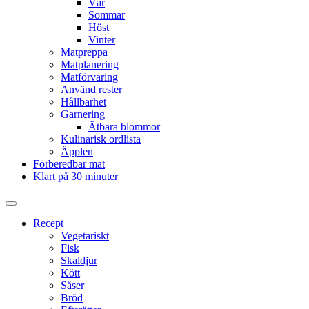
Vår
Sommar
Höst
Vinter
Matpreppa
Matplanering
Matförvaring
Använd rester
Hållbarhet
Garnering
Ätbara blommor
Kulinarisk ordlista
Äpplen
Förberedbar mat
Klart på 30 minuter
Slå
på/av
Recept
sökfält
Vegetariskt
Fisk
Skaldjur
Kött
Såser
Bröd