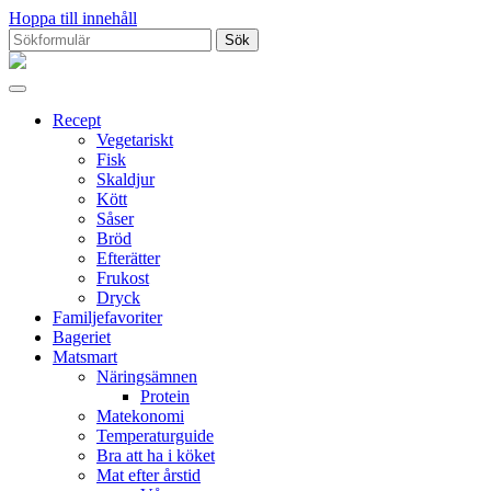
Hoppa till innehåll
Sök
efter:
Proppmätt
Recept
Vegetariskt
Fisk
Skaldjur
Kött
Såser
Bröd
Efterätter
Frukost
Dryck
Familjefavoriter
Bageriet
Matsmart
Näringsämnen
Protein
Matekonomi
Temperaturguide
Bra att ha i köket
Mat efter årstid