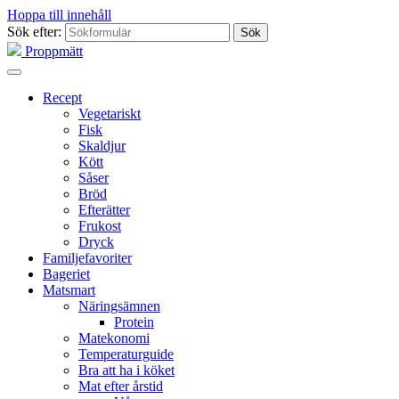
Hoppa till innehåll
Sök efter:
Proppmätt
Recept
Vegetariskt
Fisk
Skaldjur
Kött
Såser
Bröd
Efterätter
Frukost
Dryck
Familjefavoriter
Bageriet
Matsmart
Näringsämnen
Protein
Matekonomi
Temperaturguide
Bra att ha i köket
Mat efter årstid