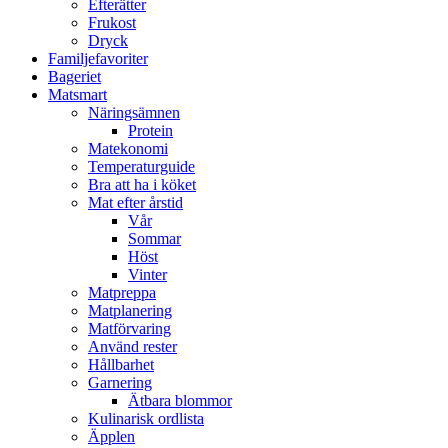
Efterätter
Frukost
Dryck
Familjefavoriter
Bageriet
Matsmart
Näringsämnen
Protein
Matekonomi
Temperaturguide
Bra att ha i köket
Mat efter årstid
Vår
Sommar
Höst
Vinter
Matpreppa
Matplanering
Matförvaring
Använd rester
Hållbarhet
Garnering
Ätbara blommor
Kulinarisk ordlista
Äpplen