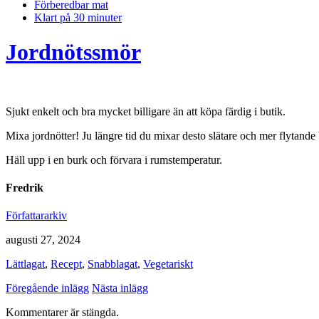
Förberedbar mat
Klart på 30 minuter
Jordnötssmör
Sjukt enkelt och bra mycket billigare än att köpa färdig i butik.
Mixa jordnötter! Ju längre tid du mixar desto slätare och mer flytande
Häll upp i en burk och förvara i rumstemperatur.
Fredrik
Författararkiv
augusti 27, 2024
Lättlagat
,
Recept
,
Snabblagat
,
Vegetariskt
Föregående inlägg
Nästa inlägg
Kommentarer är stängda.