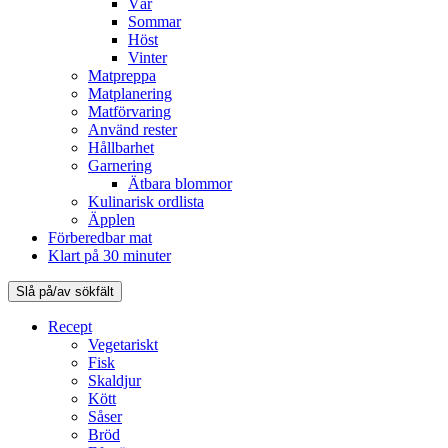
Vår
Sommar
Höst
Vinter
Matpreppa
Matplanering
Matförvaring
Använd rester
Hållbarhet
Garnering
Ätbara blommor
Kulinarisk ordlista
Äpplen
Förberedbar mat
Klart på 30 minuter
Slå på/av sökfält
Recept
Vegetariskt
Fisk
Skaldjur
Kött
Såser
Bröd