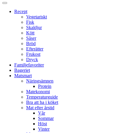
Proppmätt
Recept
Vegetariskt
Fisk
Skaldjur
Kött
Såser
Bröd
Efterätter
Frukost
Dryck
Familjefavoriter
Bageriet
Matsmart
Näringsämnen
Protein
Matekonomi
Temperaturguide
Bra att ha i köket
Mat efter årstid
Vår
Sommar
Höst
Vinter