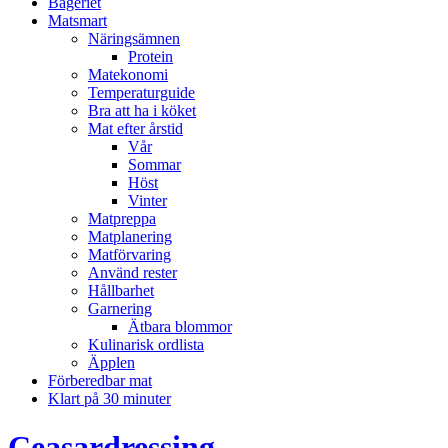
Bageriet
Matsmart
Näringsämnen
Protein
Matekonomi
Temperaturguide
Bra att ha i köket
Mat efter årstid
Vår
Sommar
Höst
Vinter
Matpreppa
Matplanering
Matförvaring
Använd rester
Hållbarhet
Garnering
Ätbara blommor
Kulinarisk ordlista
Äpplen
Förberedbar mat
Klart på 30 minuter
Ceasardressing