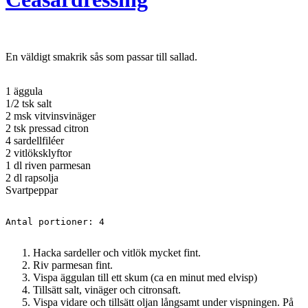
En väldigt smakrik sås som passar till sallad.
1 äggula
1/2 tsk salt
2 msk vitvinsvinäger
2 tsk pressad citron
4 sardellfiléer
2 vitlöksklyftor
1 dl riven parmesan
2 dl rapsolja
Svartpeppar
Antal portioner: 4
Hacka sardeller och vitlök mycket fint.
Riv parmesan fint.
Vispa äggulan till ett skum (ca en minut med elvisp)
Tillsätt salt, vinäger och citronsaft.
Vispa vidare och tillsätt oljan långsamt under vispningen. På