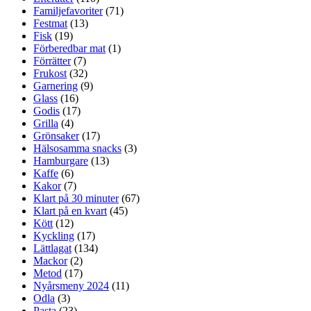
Familjefavoriter
(71)
Festmat
(13)
Fisk
(19)
Förberedbar mat
(1)
Förrätter
(7)
Frukost
(32)
Garnering
(9)
Glass
(16)
Godis
(17)
Grilla
(4)
Grönsaker
(17)
Hälsosamma snacks
(3)
Hamburgare
(13)
Kaffe
(6)
Kakor
(7)
Klart på 30 minuter
(67)
Klart på en kvart
(45)
Kött
(12)
Kyckling
(17)
Lättlagat
(134)
Mackor
(2)
Metod
(17)
Nyårsmeny 2024
(11)
Odla
(3)
Pasta
(23)