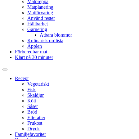
Matpreppa
Matplanering
Matförvaring
Använd rester
Hållbarhet
Garnering
Ätbara blommor
Kulinarisk ordlista
Äpplen
Förberedbar mat
Klart på 30 minuter
Slå
på/av
Recept
sökfält
Vegetariskt
Fisk
Skaldjur
Kött
Såser
Bröd
Efterätter
Frukost
Dryck
Familjefavoriter