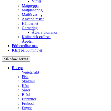
Vinter
Matpreppa
Matplanering
Matförvaring
Använd rester
Hållbarhet
Garnering
Ätbara blommor
Kulinarisk ordlista
Äpplen
Förberedbar mat
Klart på 30 minuter
Slå på/av sökfält
Recept
Vegetariskt
Fisk
Skaldjur
Kött
Såser
Bröd
Efterätter
Frukost
Dryck