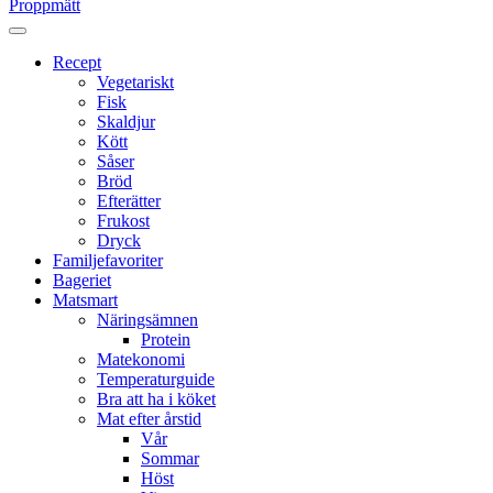
Proppmätt
Recept
Vegetariskt
Fisk
Skaldjur
Kött
Såser
Bröd
Efterätter
Frukost
Dryck
Familjefavoriter
Bageriet
Matsmart
Näringsämnen
Protein
Matekonomi
Temperaturguide
Bra att ha i köket
Mat efter årstid
Vår
Sommar
Höst