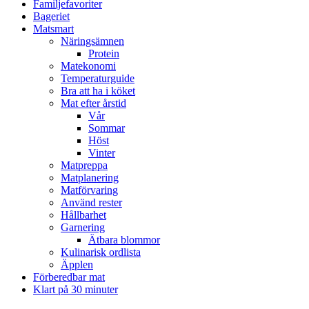
Familjefavoriter
Bageriet
Matsmart
Näringsämnen
Protein
Matekonomi
Temperaturguide
Bra att ha i köket
Mat efter årstid
Vår
Sommar
Höst
Vinter
Matpreppa
Matplanering
Matförvaring
Använd rester
Hållbarhet
Garnering
Ätbara blommor
Kulinarisk ordlista
Äpplen
Förberedbar mat
Klart på 30 minuter