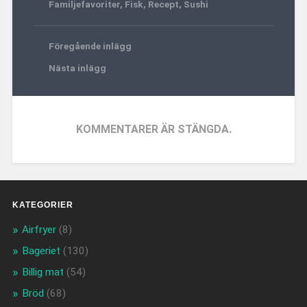
Familjefavoriter
,
Fisk
,
Recept
,
Sushi
Föregående inlägg
Nästa inlägg
KOMMENTARER ÄR STÄNGDA.
KATEGORIER
Airfryer
(8)
Bageriet
(130)
Billig mat
(54)
Bröd
(68)