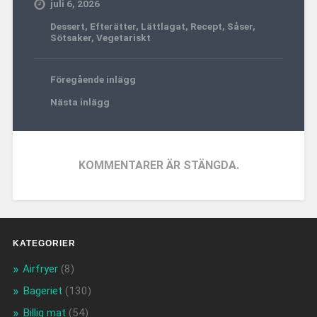
juli 6, 2026
Dessert
,
Efterätter
,
Lättlagat
,
Recept
,
Såser
,
Sötsaker
,
Vegetariskt
Föregående inlägg
Nästa inlägg
KOMMENTARER ÄR STÄNGDA.
KATEGORIER
Airfryer
(8)
Bageriet
(130)
Billig mat
(54)