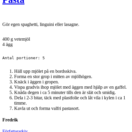
Gör egen spaghetti, linguini eller lasagne.
400 g vetemjöl
4 ägg
Antal portioner: 5
Häll upp mjölet på en bordsskiva.
Forma en stor grop i mitten av mjölhögen.
Knäck i äggen i gropen.
Vispa gradvis ihop mjölet med äggen med hjälp av en gaffel.
Knåda degen i ca 5 minuter tills den är slät och smidig.
Dela i 2-3 bitar, täck med plastfolie och låt vila i kylen i ca 1
timme.
Kavla ut och forma valfri pastasort.
Fredrik
Författararkiv