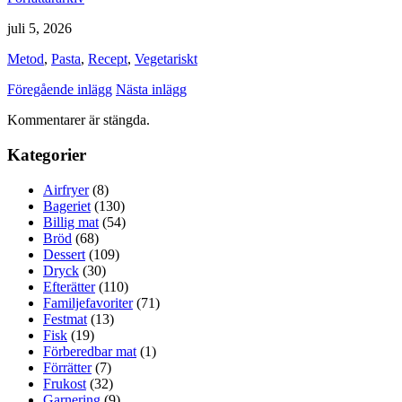
juli 5, 2026
Metod
,
Pasta
,
Recept
,
Vegetariskt
Föregående inlägg
Nästa inlägg
Kommentarer är stängda.
Kategorier
Airfryer
(8)
Bageriet
(130)
Billig mat
(54)
Bröd
(68)
Dessert
(109)
Dryck
(30)
Efterätter
(110)
Familjefavoriter
(71)
Festmat
(13)
Fisk
(19)
Förberedbar mat
(1)
Förrätter
(7)
Frukost
(32)
Garnering
(9)