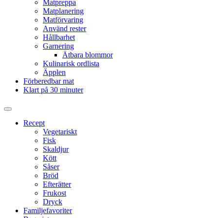
Matpreppa
Matplanering
Matförvaring
Använd rester
Hållbarhet
Garnering
Ätbara blommor
Kulinarisk ordlista
Äpplen
Förberedbar mat
Klart på 30 minuter
Slå
på/av
Recept
sökfält
Vegetariskt
Fisk
Skaldjur
Kött
Såser
Bröd
Efterätter
Frukost
Dryck
Familjefavoriter