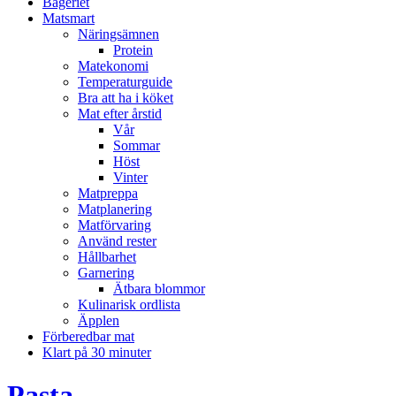
Bageriet
Matsmart
Näringsämnen
Protein
Matekonomi
Temperaturguide
Bra att ha i köket
Mat efter årstid
Vår
Sommar
Höst
Vinter
Matpreppa
Matplanering
Matförvaring
Använd rester
Hållbarhet
Garnering
Ätbara blommor
Kulinarisk ordlista
Äpplen
Förberedbar mat
Klart på 30 minuter
Pasta