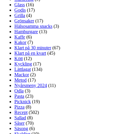
Glass
(16)
Godis
(17)
Grilla
(4)
Grönsaker
(17)
Hälsosamma snacks
(3)
Hamburgare
(13)
Kaffe
(6)
Kakor
(7)
Klart på 30 minuter
(67)
Klart på en kvart
(45)
Kött
(12)
Kyckling
(17)
Lättlagat
(134)
Mackor
(2)
Metod
(17)
Nyårsmeny 2024
(11)
Odla
(3)
Pasta
(23)
Picknick
(19)
Pizza
(8)
Recept
(502)
Sallad
(8)
Såser
(70)
Säsong
(6)
Skaldjur
(10)