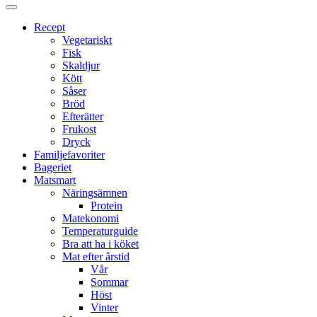
Proppmätt
Recept
Vegetariskt
Fisk
Skaldjur
Kött
Såser
Bröd
Efterätter
Frukost
Dryck
Familjefavoriter
Bageriet
Matsmart
Näringsämnen
Protein
Matekonomi
Temperaturguide
Bra att ha i köket
Mat efter årstid
Vår
Sommar
Höst
Vinter