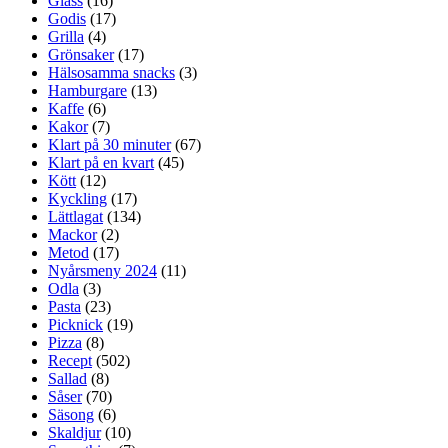
Glass
(16)
Godis
(17)
Grilla
(4)
Grönsaker
(17)
Hälsosamma snacks
(3)
Hamburgare
(13)
Kaffe
(6)
Kakor
(7)
Klart på 30 minuter
(67)
Klart på en kvart
(45)
Kött
(12)
Kyckling
(17)
Lättlagat
(134)
Mackor
(2)
Metod
(17)
Nyårsmeny 2024
(11)
Odla
(3)
Pasta
(23)
Picknick
(19)
Pizza
(8)
Recept
(502)
Sallad
(8)
Såser
(70)
Säsong
(6)
Skaldjur
(10)