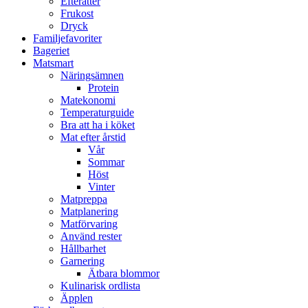
Efterätter
Frukost
Dryck
Familjefavoriter
Bageriet
Matsmart
Näringsämnen
Protein
Matekonomi
Temperaturguide
Bra att ha i köket
Mat efter årstid
Vår
Sommar
Höst
Vinter
Matpreppa
Matplanering
Matförvaring
Använd rester
Hållbarhet
Garnering
Ätbara blommor
Kulinarisk ordlista
Äpplen