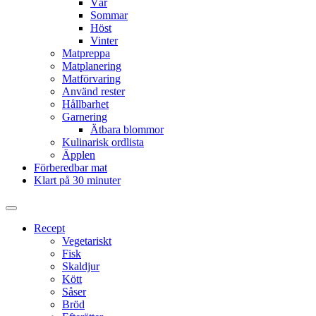
Vår
Sommar
Höst
Vinter
Matpreppa
Matplanering
Matförvaring
Använd rester
Hållbarhet
Garnering
Ätbara blommor
Kulinarisk ordlista
Äpplen
Förberedbar mat
Klart på 30 minuter
Slå
på/av
Recept
sökfält
Vegetariskt
Fisk
Skaldjur
Kött
Såser
Bröd