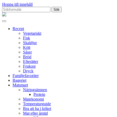
Hoppa till innehåll
Sök
efter:
Proppmätt
Recept
Vegetariskt
Fisk
Skaldjur
Kött
Såser
Bröd
Efterätter
Frukost
Dryck
Familjefavoriter
Bageriet
Matsmart
Näringsämnen
Protein
Matekonomi
Temperaturguide
Bra att ha i köket
Mat efter årstid