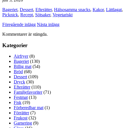
Bageriet
,
Dessert
,
Efterätter
,
Hälsosamma snacks
,
Kakor
,
Lättlagat
,
Picknick
,
Recept
,
Sötsaker
,
Vegetariskt
Föregående inlägg
Nästa inlägg
Kommentarer är stängda.
Kategorier
Airfryer
(8)
Bageriet
(130)
Billig mat
(54)
Bröd
(68)
Dessert
(109)
Dryck
(30)
Efterätter
(110)
Familjefavoriter
(71)
Festmat
(13)
Fisk
(19)
Förberedbar mat
(1)
Förrätter
(7)
Frukost
(32)
Garnering
(9)