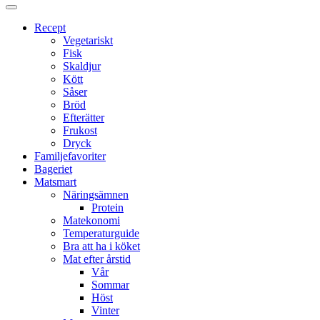
Proppmätt
Recept
Vegetariskt
Fisk
Skaldjur
Kött
Såser
Bröd
Efterätter
Frukost
Dryck
Familjefavoriter
Bageriet
Matsmart
Näringsämnen
Protein
Matekonomi
Temperaturguide
Bra att ha i köket
Mat efter årstid
Vår
Sommar
Höst
Vinter