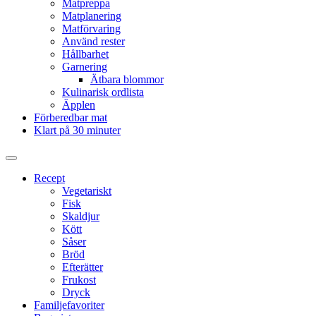
Matpreppa
Matplanering
Matförvaring
Använd rester
Hållbarhet
Garnering
Ätbara blommor
Kulinarisk ordlista
Äpplen
Förberedbar mat
Klart på 30 minuter
Slå
på/av
Recept
sökfält
Vegetariskt
Fisk
Skaldjur
Kött
Såser
Bröd
Efterätter
Frukost
Dryck
Familjefavoriter