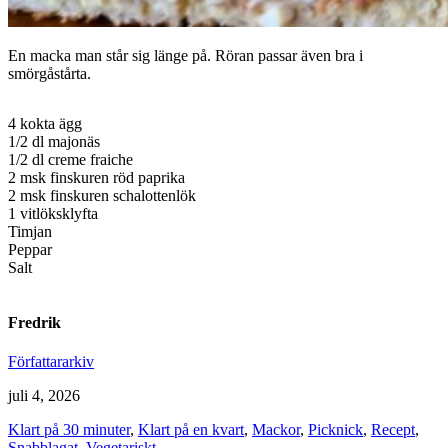
En macka man står sig länge på. Röran passar även bra i
smörgåstårta.
4 kokta ägg
1/2 dl majonäs
1/2 dl creme fraiche
2 msk finskuren röd paprika
2 msk finskuren schalottenlök
1 vitlöksklyfta
Timjan
Peppar
Salt
Fredrik
Författararkiv
juli 4, 2026
Klart på 30 minuter
,
Klart på en kvart
,
Mackor
,
Picknick
,
Recept
,
Snabblagat
,
Vegetariskt