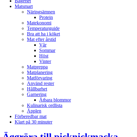
Bageriet
Matsmart
Näringsämnen
Protein
Matekonomi
Temperaturguide
Bra att ha i köket
Mat efter årstid
Vår
Sommar
Höst
Vinter
Matpreppa
Matplanering
Matförvaring
Använd rester
Hållbarhet
Garnering
Ätbara blommor
Kulinarisk ordlista
Äpplen
Förberedbar mat
Klart på 30 minuter
Äggröra till picknickmacka