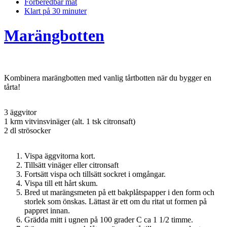
Förberedbar mat
Klart på 30 minuter
Marängbotten
Kombinera marängbotten med vanlig tårtbotten när du bygger en
tårta!
3 äggvitor
1 krm vitvinsvinäger (alt. 1 tsk citronsaft)
2 dl strösocker
Vispa äggvitorna kort.
Tillsätt vinäger eller citronsaft
Fortsätt vispa och tillsätt sockret i omgångar.
Vispa till ett hårt skum.
Bred ut marängsmeten på ett bakplåtspapper i den form och
storlek som önskas. Lättast är ett om du ritat ut formen på
pappret innan.
Grädda mitt i ugnen på 100 grader C ca 1 1/2 timme.