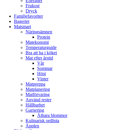
Efterätter
Frukost
Dryck
Familjefavoriter
Bageriet
Matsmart
Näringsämnen
Protein
Matekonomi
Temperaturguide
Bra att ha i köket
Mat efter årstid
Vår
Sommar
Höst
Vinter
Matpreppa
Matplanering
Matförvaring
Använd rester
Hållbarhet
Garnering
Ätbara blommor
Kulinarisk ordlista
Äpplen