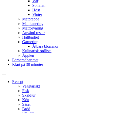
Vår
Sommar
Höst
Vinter
Matpreppa
Matplanering
Matförvaring
Använd rester
Hållbarhet
Garnering
Ätbara blommor
Kulinarisk ordlista
Äpplen
Förberedbar mat
Klart på 30 minuter
Slå
på/av
Recept
sökfält
Vegetariskt
Fisk
Skaldjur
Kött
Såser
Bröd