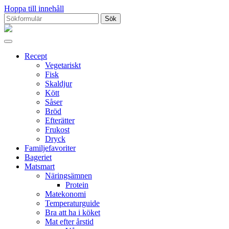
Hoppa till innehåll
Sök
efter:
Proppmätt
Recept
Vegetariskt
Fisk
Skaldjur
Kött
Såser
Bröd
Efterätter
Frukost
Dryck
Familjefavoriter
Bageriet
Matsmart
Näringsämnen
Protein
Matekonomi
Temperaturguide
Bra att ha i köket
Mat efter årstid