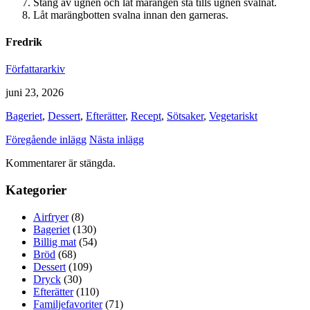
Stäng av ugnen och låt marängen stå tills ugnen svalnat.
Låt marängbotten svalna innan den garneras.
Fredrik
Författararkiv
juni 23, 2026
Bageriet
,
Dessert
,
Efterätter
,
Recept
,
Sötsaker
,
Vegetariskt
Föregående inlägg
Nästa inlägg
Kommentarer är stängda.
Kategorier
Airfryer
(8)
Bageriet
(130)
Billig mat
(54)
Bröd
(68)
Dessert
(109)
Dryck
(30)
Efterätter
(110)
Familjefavoriter
(71)