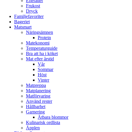
Efterätter
Frukost
Dryck
Familjefavoriter
Bageriet
Matsmart
Näringsämnen
Protein
Matekonomi
Temperaturguide
Bra att ha i köket
Mat efter årstid
Vår
Sommar
Höst
Vinter
Matpreppa
Matplanering
Matförvaring
Använd rester
Hållbarhet
Garnering
Ätbara blommor
Kulinarisk ordlista
Äpplen