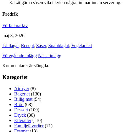
Låt gärna såsen vila i kylen några timmar innan servering.
Fredrik
Författararkiv
maj 8, 2026
Lättlagat
,
Recept
,
Såser
,
Snabblagat
,
Vegetariskt
Föregående inlägg
Nästa inlägg
Kommentarer är stängda.
Kategorier
Airfryer
(8)
Bageriet
(130)
Billig mat
(54)
Bröd
(68)
Dessert
(109)
Dryck
(30)
Efterätter
(110)
Familjefavoriter
(71)
Festmat
(13)