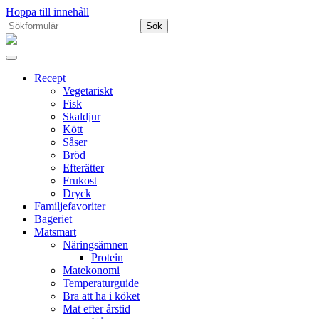
Hoppa till innehåll
Sök
efter:
Proppmätt
Recept
Vegetariskt
Fisk
Skaldjur
Kött
Såser
Bröd
Efterätter
Frukost
Dryck
Familjefavoriter
Bageriet
Matsmart
Näringsämnen
Protein
Matekonomi
Temperaturguide
Bra att ha i köket
Mat efter årstid