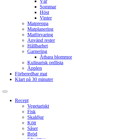
Vår
Sommar
Höst
Vinter
Matpreppa
Matplanering
Matförvaring
Använd rester
Hållbarhet
Garnering
Ätbara blommor
Kulinarisk ordlista
Äpplen
Förberedbar mat
Klart på 30 minuter
Slå
på/av
Recept
sökfält
Vegetariskt
Fisk
Skaldjur
Kött
Såser
Bröd