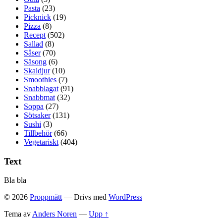
Pasta
(23)
Picknick
(19)
Pizza
(8)
Recept
(502)
Sallad
(8)
Såser
(70)
Säsong
(6)
Skaldjur
(10)
Smoothies
(7)
Snabblagat
(91)
Snabbmat
(32)
Soppa
(27)
Sötsaker
(131)
Sushi
(3)
Tillbehör
(66)
Vegetariskt
(404)
Text
Bla bla
© 2026
Proppmätt
— Drivs med
WordPress
Tema av
Anders Noren
—
Upp ↑