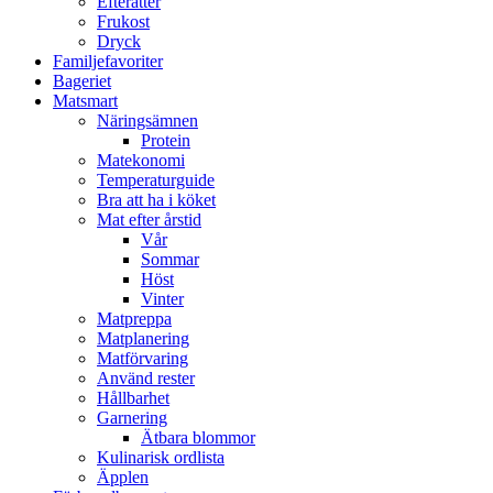
Efterätter
Frukost
Dryck
Familjefavoriter
Bageriet
Matsmart
Näringsämnen
Protein
Matekonomi
Temperaturguide
Bra att ha i köket
Mat efter årstid
Vår
Sommar
Höst
Vinter
Matpreppa
Matplanering
Matförvaring
Använd rester
Hållbarhet
Garnering
Ätbara blommor
Kulinarisk ordlista
Äpplen