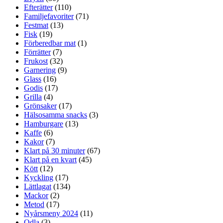
Efterätter
(110)
Familjefavoriter
(71)
Festmat
(13)
Fisk
(19)
Förberedbar mat
(1)
Förrätter
(7)
Frukost
(32)
Garnering
(9)
Glass
(16)
Godis
(17)
Grilla
(4)
Grönsaker
(17)
Hälsosamma snacks
(3)
Hamburgare
(13)
Kaffe
(6)
Kakor
(7)
Klart på 30 minuter
(67)
Klart på en kvart
(45)
Kött
(12)
Kyckling
(17)
Lättlagat
(134)
Mackor
(2)
Metod
(17)
Nyårsmeny 2024
(11)
Odla
(3)