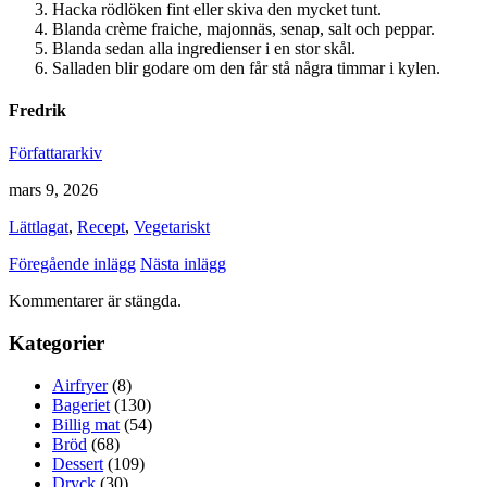
Hacka rödlöken fint eller skiva den mycket tunt.
Blanda crème fraiche, majonnäs, senap, salt och peppar.
Blanda sedan alla ingredienser i en stor skål.
Salladen blir godare om den får stå några timmar i kylen.
Fredrik
Författararkiv
mars 9, 2026
Lättlagat
,
Recept
,
Vegetariskt
Föregående inlägg
Nästa inlägg
Kommentarer är stängda.
Kategorier
Airfryer
(8)
Bageriet
(130)
Billig mat
(54)
Bröd
(68)
Dessert
(109)
Dryck
(30)