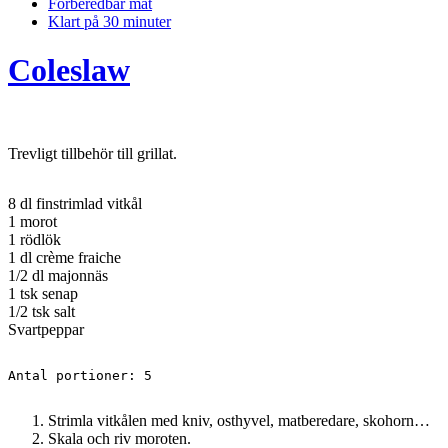
Förberedbar mat
Klart på 30 minuter
Coleslaw
Trevligt tillbehör till grillat.
8 dl finstrimlad vitkål
1 morot
1 rödlök
1 dl crème fraiche
1/2 dl majonnäs
1 tsk senap
1/2 tsk salt
Svartpeppar
Antal portioner: 5
Strimla vitkålen med kniv, osthyvel, matberedare, skohorn…
Skala och riv moroten.