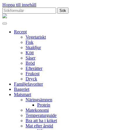
Hoppa till innehåll
Sök
efter:
Proppmätt
Recept
Vegetariskt
Fisk
Skaldjur
Kött
Såser
Bröd
Efterätter
Frukost
Dryck
Familjefavoriter
Bageriet
Matsmart
Näringsämnen
Protein
Matekonomi
Temperaturguide
Bra att ha i köket
Mat efter årstid