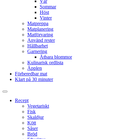
Vår
Sommar
Höst
Vinter
Matpreppa
Matplanering
Matförvaring
Använd rester
Hållbarhet
Garnering
Ätbara blommor
Kulinarisk ordlista
Äpplen
Förberedbar mat
Klart på 30 minuter
Slå
på/av
Recept
sökfält
Vegetariskt
Fisk
Skaldjur
Kött
Såser
Bröd