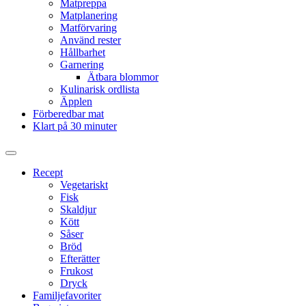
Matpreppa
Matplanering
Matförvaring
Använd rester
Hållbarhet
Garnering
Ätbara blommor
Kulinarisk ordlista
Äpplen
Förberedbar mat
Klart på 30 minuter
Slå
på/av
Recept
sökfält
Vegetariskt
Fisk
Skaldjur
Kött
Såser
Bröd
Efterätter
Frukost
Dryck
Familjefavoriter