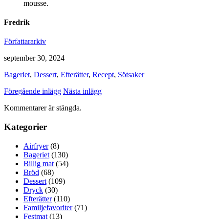
mousse.
Fredrik
Författararkiv
september 30, 2024
Bageriet
,
Dessert
,
Efterätter
,
Recept
,
Sötsaker
Föregående inlägg
Nästa inlägg
Kommentarer är stängda.
Kategorier
Airfryer
(8)
Bageriet
(130)
Billig mat
(54)
Bröd
(68)
Dessert
(109)
Dryck
(30)
Efterätter
(110)
Familjefavoriter
(71)
Festmat
(13)