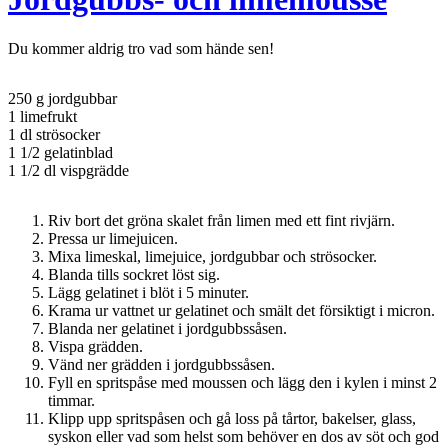
Du kommer aldrig tro vad som hände sen!
250 g jordgubbar
1 limefrukt
1 dl strösocker
1 1/2 gelatinblad
1 1/2 dl vispgrädde
Riv bort det gröna skalet från limen med ett fint rivjärn.
Pressa ur limejuicen.
Mixa limeskal, limejuice, jordgubbar och strösocker.
Blanda tills sockret löst sig.
Lägg gelatinet i blöt i 5 minuter.
Krama ur vattnet ur gelatinet och smält det försiktigt i micron.
Blanda ner gelatinet i jordgubbssåsen.
Vispa grädden.
Vänd ner grädden i jordgubbssåsen.
Fyll en spritspåse med moussen och lägg den i kylen i minst 2
timmar.
Klipp upp spritspåsen och gå loss på tårtor, bakelser, glass,
syskon eller vad som helst som behöver en dos av söt och god