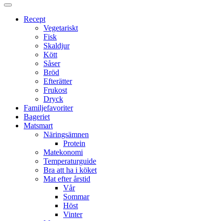
Proppmätt
Recept
Vegetariskt
Fisk
Skaldjur
Kött
Såser
Bröd
Efterätter
Frukost
Dryck
Familjefavoriter
Bageriet
Matsmart
Näringsämnen
Protein
Matekonomi
Temperaturguide
Bra att ha i köket
Mat efter årstid
Vår
Sommar
Höst
Vinter