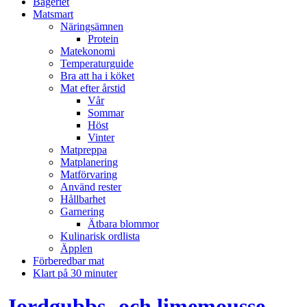
Bageriet
Matsmart
Näringsämnen
Protein
Matekonomi
Temperaturguide
Bra att ha i köket
Mat efter årstid
Vår
Sommar
Höst
Vinter
Matpreppa
Matplanering
Matförvaring
Använd rester
Hållbarhet
Garnering
Ätbara blommor
Kulinarisk ordlista
Äpplen
Förberedbar mat
Klart på 30 minuter
Jordgubbs- och limemousse